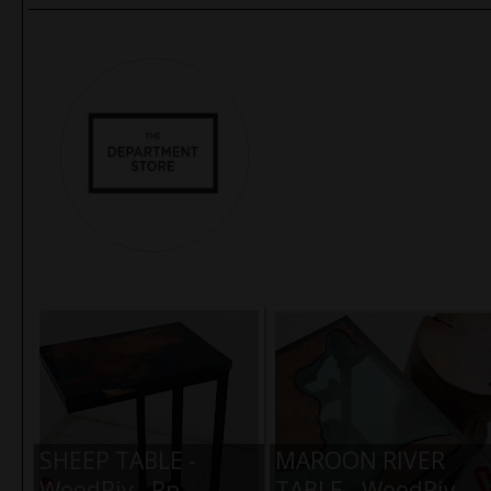
Aneka Produk Kerajinan Tangan
Indonesia
SHEEP TABLE -
MAROON RIVER
WoodRiv - Rp.
TABLE - WoodRiv -