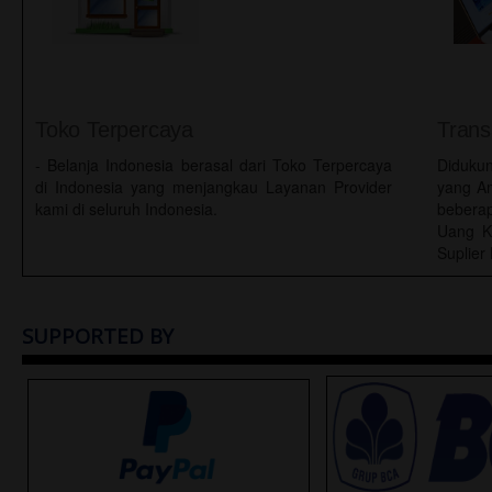
Toko Terpercaya
Tran
- Belanja Indonesia berasal dari Toko Terpercaya
Diduku
di Indonesia yang menjangkau Layanan Provider
yang Am
kami di seluruh Indonesia.
bebera
Uang Ke
Suplier
CF
SUPPORTED BY