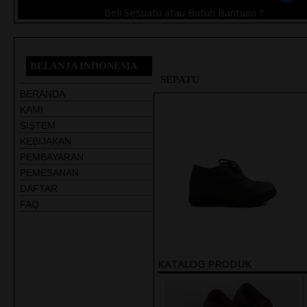
Beli Sesuatu atau Butuh Bantuan ?
BELANJA INDONESIA
SEPATU
BERANDA
KAMI
SISTEM
KEBIJAKAN
PEMBAYARAN
Me
In
PEMESANAN
DAFTAR
FAQ
KATALOG PRODUK