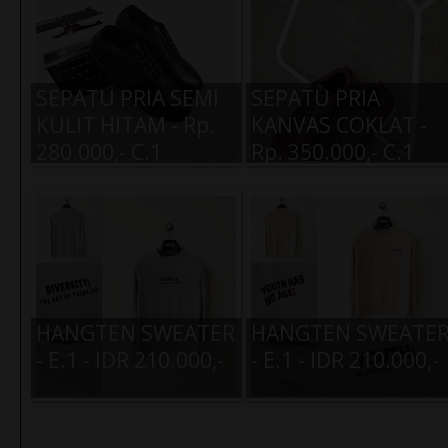
SEPATU PRIA SEMI
SEPATU PRIA
KULIT HITAM - Rp.
KANVAS COKLAT -
SEPATU KANVAS
280.000,- C.1
Rp. 350.000,- C.1
HITAM - C.1 - Rp.
260.000,-
HANGTEN SWEATER
HANGTEN SWEATE
- E.1 - IDR 210.000,-
- E.1 - IDR 210.000,-