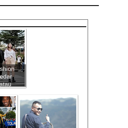
shion
edar
atau
 ?