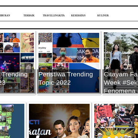
HIBURAN
TERBAIK
TRAVELLINGKITA
KESEHATAN
KULINER
a Trending
Peristiwa Trending
Citayam Fa
23
Topic 2022
Week #Sek
Fenomena 
#Unfaedah