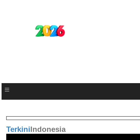
≡
Terkini
Indonesia