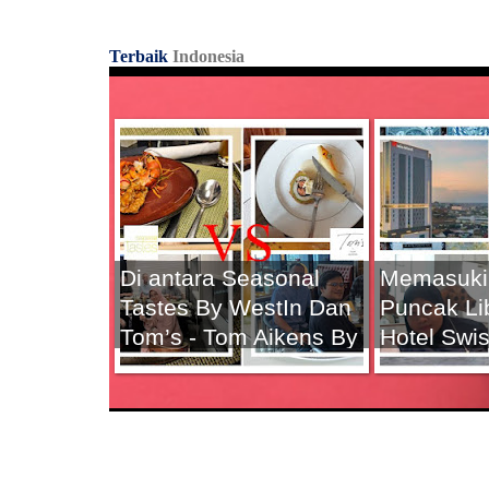
p
Terbaik
Indonesia
Di antara Seasonal
Memasuki
Tastes By WestIn Dan
Puncak Li
Tom’s - Tom Aikens By
Hotel Swis
Langham, Mana yang
Solo ini, 
menjadi Pilihan
jadi Reko
Breakfast Terbaik
Terbaik K
Kamu Saat di Jakarta
?