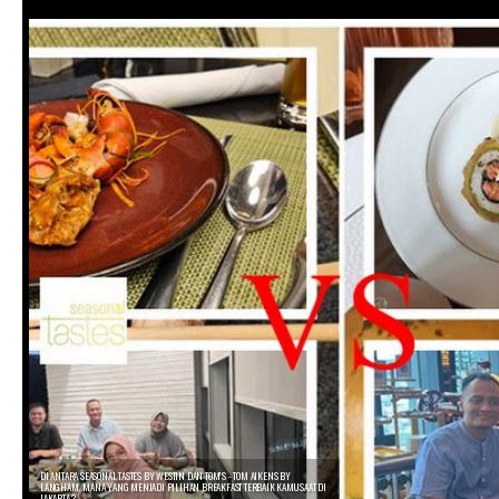
DI ANTARA SEASONAL TASTES BY WESTIN DAN TOM’S - TOM AIKENS BY
LANGHAM, MANA YANG MENJADI PILIHAN BREAKFAST TERBAIK KAMU SAAT DI
JAKARTA ?