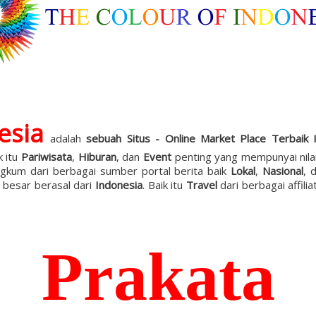
esia
adalah
sebuah Situs - Online Market Place Terbaik 
k itu
Pariwisata
,
Hiburan
, dan
Event
penting yang mempunyai nila
ngkum dari berbagai sumber portal berita baik
Lokal
,
Nasional
, 
 besar berasal dari
Indonesia
. Baik itu
Travel
dari berbagai affil
Prakata