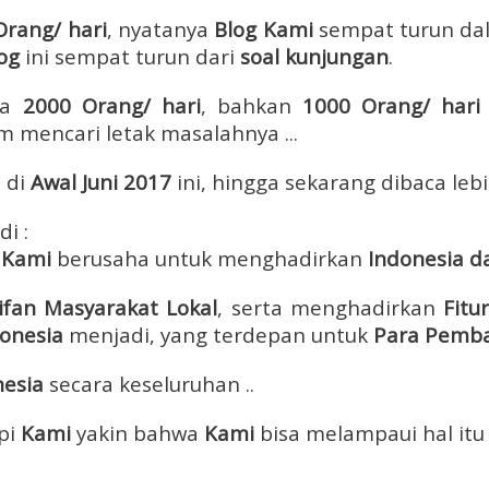
Orang/ hari
, nyatanya
Blog Kami
sempat turun d
og
ini sempat turun dari
soal kunjungan
.
ca
2000 Orang/ hari
, bahkan
1000
Orang/ har
 mencari letak masalahnya ...
 di
Awal Juni 2017
ini, hingga sekarang dibaca lebi
i :
,
Kami
berusaha untuk menghadirkan
Indonesia da
ifan Masyarakat Lokal
, serta menghadirkan
Fitu
donesia
menjadi, yang terdepan untuk
Para Pemb
nesia
secara keseluruhan ..
pi
Kami
yakin bahwa
Kami
bisa melampaui hal itu 