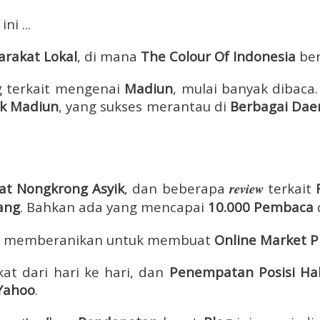
i ...
arakat Lokal
, di mana
The Colour Of
Indonesia
ber
g terkait mengenai
Madiun
, mulai banyak dibaca
ik Madiun
, yang
sukses merantau di
Berbagai Daer
at
Nongkrong
Asyik
, dan beberapa
review
terkait
ang
. Bahkan ada yang mencapai
10.000 Pembaca
ya memberanikan untuk membuat
Online Market P
at dari hari ke hari, dan
Penempatan Posisi H
Yahoo
.