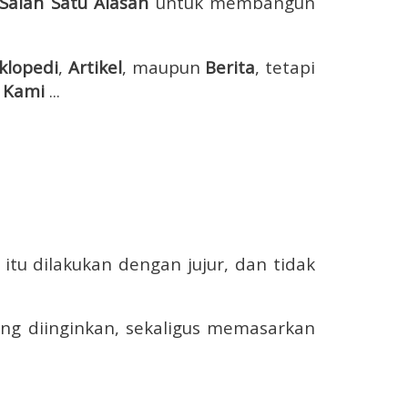
Salah Satu Alasan
untuk membangun
klopedi
,
Artikel
, maupun
Berita
, tetapi
a Kami
...
a itu dilakukan dengan jujur, dan tidak
g diinginkan, sekaligus
memasarkan