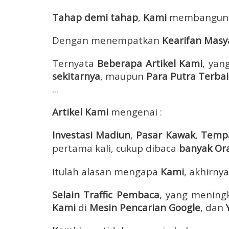
Tahap demi tahap
,
Kami
membangun in
Dengan menempatkan
Kearifan Masy
Ternyata
Beberapa Artikel Kami
, yan
sekitarnya
, maupun
Para Putra Terba
...
Artikel Kami
mengenai :
Investasi Madiun
,
Pasar Kawak
,
Temp
pertama kali, cukup dibaca
banyak Or
Itulah alasan mengapa
Kami
, akhirn
Selain Traffic Pembaca
, yang meningk
Kami
di
Mesin Pencarian Google
, dan