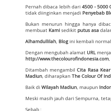
Pernah
dibaca lebih dari
4500 - 5000 
tidak diinginkan menjadi
Penyebab Bl
Bukan menurun hingga hanya diba
membuat
Kami
sedikit
putus asa
dalam
Alhamdullilah
,
Blog
ini kembali normal
Dengan mengubah alamat
URL
menjad
http://www.thecolourofindonesia.com
Ditambah mengambil
Cita Rasa Kear
Madiun
, diharapkan
The Colour Of In
Baik di
Wilayah Madiun
, maupun
Indo
Meski masih jauh dari Sempurna, teta
Sebab :