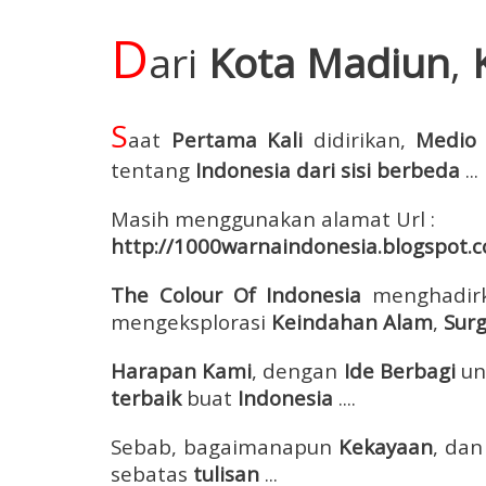
D
ari
Kota
Madiun
,
S
aat
Pertama Kali
didirikan,
Medio
tentang
Indonesia dari sisi berbeda
...
Masih menggunakan alamat Url :
http://1000warnaindonesia.blogspot.co
The Colour Of Indonesia
menghadir
mengeksplorasi
Keindahan Alam
,
Surg
Harapan Kami
, dengan
Ide
B
erbagi
un
terbaik
buat
Indonesia
....
Sebab, bagaimanapun
Kekayaan
, da
sebatas
tulisan
...