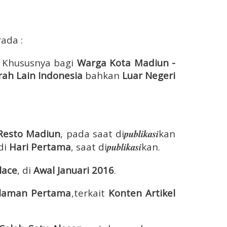
ada :
. K
hususnya bagi
Warga Kota Madiun -
ah Lain Indonesia
bahkan
Luar Negeri
Resto Madiun
, pada saat di
publikasi
kan
di
Hari Pertama
, saat di
publikasi
kan.
lace
, di
Awal Januari 2016
.
alaman Pertama
,
t
erkait
Konten Artikel