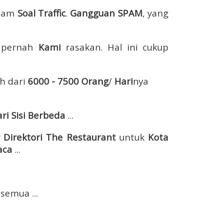
alam
Soal Traffic
.
Gangguan SPAM
, yang
i
pernah
Kami
rasakan. Hal ini cukup
h dari
6000 - 7500 Orang
/
Hari
nya
ri Sisi Berbeda
...
r Direktori The Restaurant
untuk
Kota
aca
...
semua ...