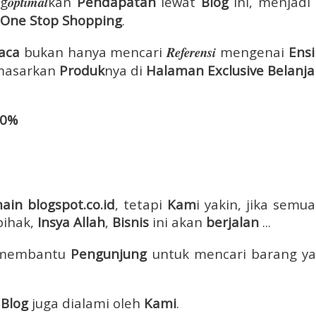
ng
optimal
kan
P
endapatan
lewat
Blog
ini, menjadi
 One Stop Shopping
.
aca
bukan hanya me
ncari
Referensi
mengenai
Ensi
emasarkan
Produk
nya di
Halaman Exclusive Belanj
50%
ain blogspot.co.id
, tetapi
Kam
i yakin, jika semu
pihak,
Insya Allah
,
B
isnis
ini akan
berjalan
...
k membantu
Peng
unjung
untuk mencari barang yan
Blog
juga dialami oleh
Kami
.