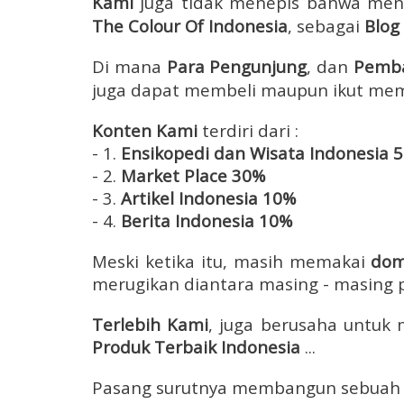
Kami
juga tidak menepis bahwa me
The Colour Of Indonesia
, sebagai
Blog
Di mana
Para
Pengunjung
, dan
Pemb
juga dapat membeli maupun ikut m
Konten
K
ami
terdiri dari :
- 1.
Ensikopedi dan Wisata Indonesia 
- 2.
Market Place 30%
- 3.
Artikel Indonesia 10%
- 4.
Berita Indonesia 10%
Meski
ketika itu,
masih memakai
dom
merugikan diantara masing - masing 
Terlebih Kami
, juga berusaha untu
Produk Terbaik Indonesia
...
Pasang surutnya membangun sebuah