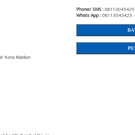
Phone/ SMS :
08113045425 
Whats App :
08113045425 -
BA
PE
ir Kota Madiun