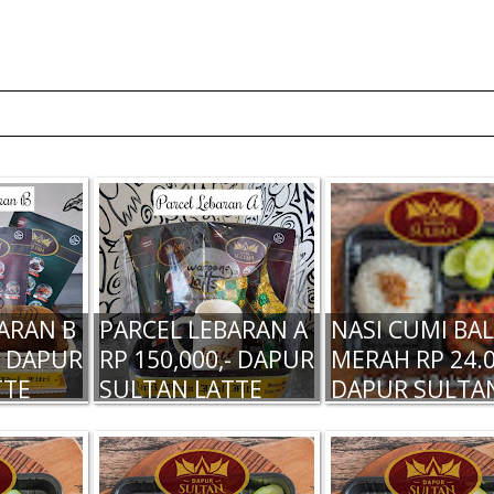
ARAN B
PARCEL LEBARAN A
NASI CUMI BA
- DAPUR
RP 150,000,- DAPUR
MERAH RP 24.0
TTE
SULTAN LATTE
DAPUR SULTA