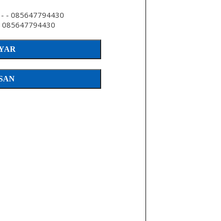
- - 085647794430
 085647794430
YAR
SAN