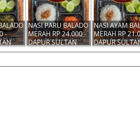
 BALADO
NASI PARU BALADO
NASI AYAM BA
0 -
MERAH RP 24.000 -
MERAH RP 21.0
TAN
DAPUR SULTAN
DAPUR SULTA
TAN
DAPUR SULTAN
DAPUR SULTA
SAMBAL
MADIUN - SAMBAL
MADIUN - BAL
- RP
BALADO MERAH -
AYAM MERAH -
RP 15.000,-
35.000,-