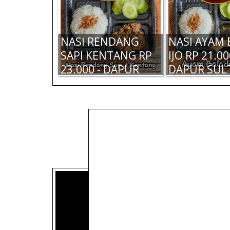
NASI RENDANG
NASI AYAM
SAPI KENTANG RP
IJO RP 21.00
23.000 - DAPUR
DAPUR SUL
SULTAN
DAPUR SULTAN
DAPUR SUL
MADIUN -
MADIUN - 
RENDANG SAPI
BALADO IJO 
KENTANG 100 GR -
15.000,-
RP 25.000