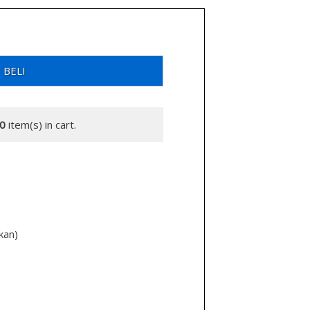
BELI
0
item(s) in cart.
kan)