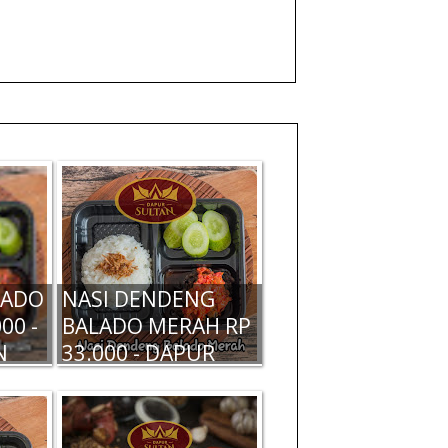
LADO
NASI DENDENG
00 -
BALADO MERAH RP
N
33.000 - DAPUR
SULTAN