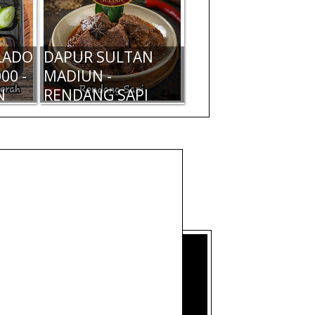
LADO
DAPUR SULTAN
00 -
MADIUN -
N
RENDANG SAPI
KENTANG 200 GR -
RP 50.000
N
DAPUR SULTAN
ADO
MADIUN - BALADO
 RP
DENDENG MERAH
200 GR - RP
100.000,-