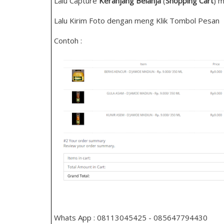
Lalu Capture
Keranjang Belanja
(
Shopping Cart
) m
Lalu Kirim Foto dengan meng Klik Tombol Pesan
Contoh :
Whats App : 08113045425 - 085647794430