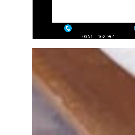
DAPUR SULTAN
DAPUR SUL
MADIUN - BALADO
MADIUN - 
0351 - 462-961
DENDENG MERAH
CUMI PETE -
100 GR - RP 60.000,-
45.000,-
DAPUR SULTAN
DAPUR SUL
MADIUN -
MADIUN -
RENDANG AYAM -
RENDANG SA
RP 55.000
GR - RP 160