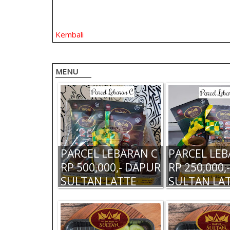
Kembali
MENU
PARCEL LEBARAN C
PARCEL LEB
RP 500,000,- DAPUR
RP 250,000,
SULTAN LATTE
SULTAN LA