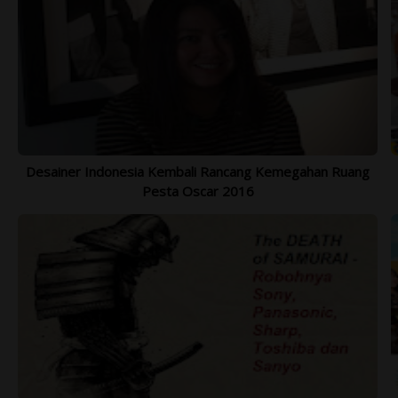
BROMO ADVENTURE 2021 - OPEN
SH
TRIP SEPTEMBER - NOVEMBER 2021
1.
Lihat Lebih Lengkap >>>
Desainer Indonesia Kembali Rancang Kemegahan Ruang
Pesta Oscar 2016