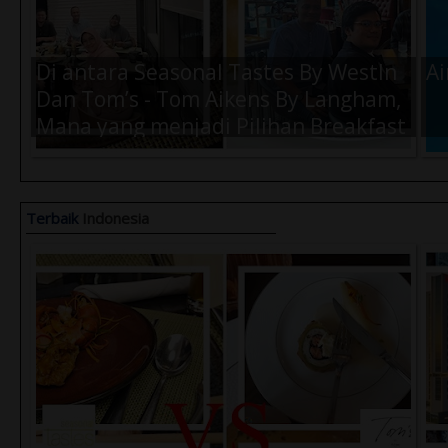
Di antara Seasonal Tastes By WestIn
Ai
Dan Tom’s - Tom Aikens By Langham,
Mana yang menjadi Pilihan Breakfast
Terbaik Kamu Saat di Jakarta ?
Terbaik
Indonesia