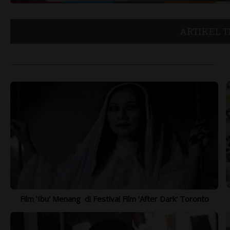
Kamu !
Instagramable Kota Madiun, Wajib
M
Datang !
In
EKSOTIK DIENG 2021 - OPEN TRIP
B
ARTIKEL 
Te
SEPTEMBER - NOVEMBER
O
2
Film 'Ibu' Menang di Festival Film 'After Dark' Toronto