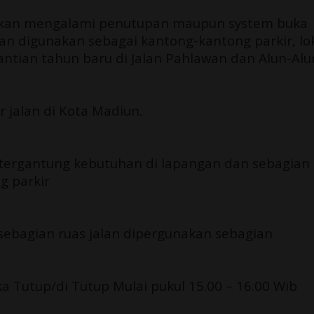
g akan mengalami penutupan maupun system buka
kan digunakan sebagai kantong-kantong parkir, lo
ntian tahun baru di Jalan Pahlawan dan Alun-Alu
r jalan di Kota Madiun.
 tergantung kebutuhan di lapangan dan sebagian
g parkir
sebagian ruas jalan dipergunakan sebagian
ka Tutup/di Tutup Mulai pukul 15.00 – 16.00 Wib