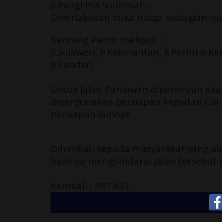
Jl.Panglima Sudirman :
Diberlakukan buka tutup, sebagian ru
Kantong Parkir meliputi :
Jl.Sulawesi, Jl.Kalimantan, Jl.Perintis 
Jl.Pandan.
Untuk Jalan Pahlawan diperkiraan akan
dipergunakan persiapan kegiatan Car
persiapan lainnya.
Dihimbau kepada masyarakat yang akan
baiknya menghindarai jalan tersebut
Kembali :
ARTIKEL