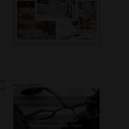
Liburan, 2 Hotel Swiss -
Bel di Solo ini, Mana
layak jadi Rekomendasi
Terbaik Kamu !
Peristiwa Trending Topic
2022
Lovely Travel Umroh
ta
Madinah - Makkah Dan
POPULAR POST
up.
Sebuah Perjalanan Religi
Yang Di Nanti
Flora dan Fauna Khas Kalimantan Timur
Flora dan Fauna Khas
Provinsi Kalimantan Timur