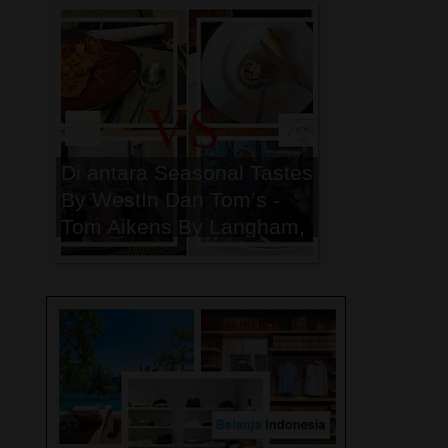
Peristiwa Trending Topic
2024
Di antara Seasonal Tastes
By WestIn Dan Tom’s -
Tom Aikens By Langham,
Mana yang menjadi
Pilihan Breakfast Terbaik
Kamu Saat di Jakarta ?
Peristiwa Trending Topic
2023
Memasuki Musim Puncak