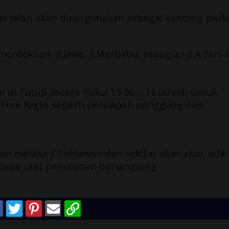
as jalan akan dipergunakan sebagai kantong parki
Kemerdekaan, Jl.Jawa, Jl.Merbabu, sebagian Jl.A.Yani 
 di Tutup antara Pukul 15.00 – 16.00 wib untuk
 Free Night seperti persiapan panggung dan
 melalui Jl.Pahlawan dan sekitar alun-alun, ada
 pada saat penutupan berlangsung.