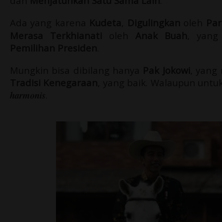
dan
Menjatuhkan Satu Sama Lain
.
Ada yang karena
Kudeta
,
Digulingkan
oleh
Par
Merasa Terkhianati
oleh
Anak Buah
, yan
Pemilihan Presiden
.
Mungkin bisa dibilang hanya
Pak Jokowi
, yang
Tradisi Kenegaraan
, yang baik. Walaupun untuk
harmonis
.