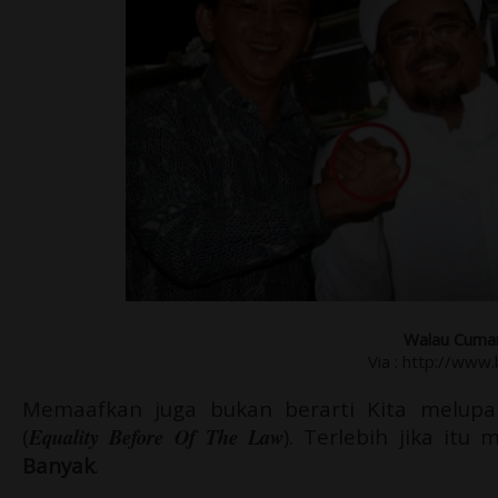
Walau Cuman
Via : http://www
Memaafkan juga bukan berarti Kita melup
(
Equality Before Of The Law
). Terlebih jika it
Banyak
.