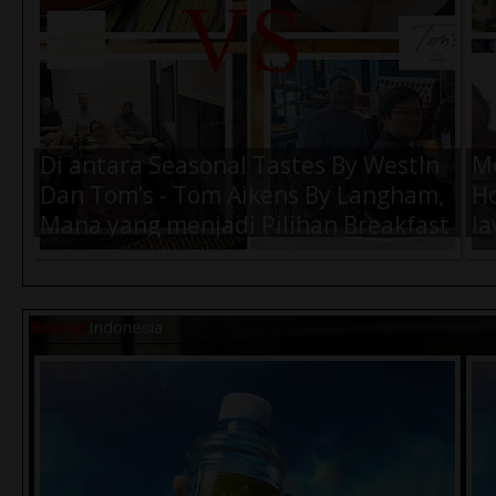
Air Amanah 330ml (1 Dus) -
Ai
Rp.57.000,-
Rp
Di antara Seasonal Tastes By WestIn
M
Dan Tom’s - Tom Aikens By Langham,
Ho
Mana yang menjadi Pilihan Breakfast
la
Terbaik Kamu Saat di Jakarta ?
K
Belanja
Indonesia