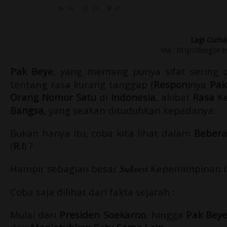
Lagi Curha
Via : http://bogor
Pak Beye
, yang memang punya sifat sering 
tentang rasa kurang tanggap (
Respon
)nya
Pak
Orang Nomor Satu
di
Indonesia
, akibat
Rasa
K
Bangsa
, yang seakan dituduhkan kepadanya.
Bukan hanya itu, coba kita lihat dalam
Beber
(
R.I
) ?
Hampir sebagian besar
Suksesi
Kepemimpinan it
Coba saja dilihat dari fakta sejarah :
Mulai dari
Presiden Soekarno
, hingga
Pak Bey