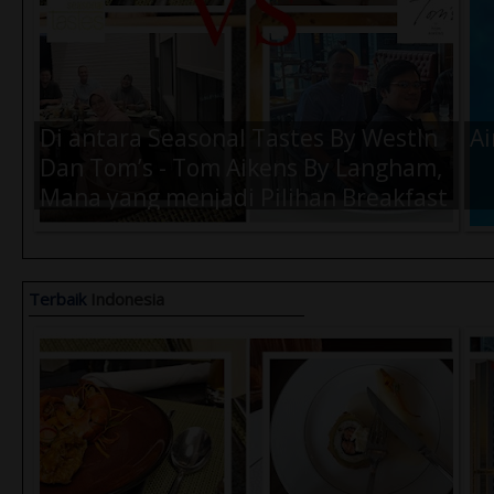
Di antara Seasonal Tastes By WestIn
Ai
Dan Tom’s - Tom Aikens By Langham,
Mana yang menjadi Pilihan Breakfast
Terbaik Kamu Saat di Jakarta ?
Terbaik
Indonesia