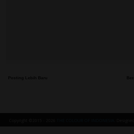
Posting Lebih Baru
Ber
Copyright ©2015 - 2026
THE COLOUR OF INDONESIA.
Designe