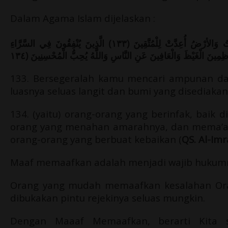
Dalam Agama Islam dijelaskan :
وَسَارِعُوا إِلَى مَغْفِرَةٍ مِنْ رَبِّكُمْ وَجَنَّةٍ عَرْضُهَا السَّمَاوَاتُ وَالأرْضُ أُعِدَّتْ لِلْمُتَّقِينَ (١٣٣) الَّذِينَ يُنْفِقُونَ فِي السَّرَّاءِ
اظِمِينَ الْغَيْظَ وَالْعَافِينَ عَنِ النَّاسِ وَاللَّهُ يُحِبُّ الْمُحْسِنِينَ (١٣٤
133. Bersegeralah kamu mencari ampunan d
luasnya seluas langit dan bumi yang disediaka
134. (yaitu) orang-orang yang berinfak, baik
orang yang menahan amarahnya, dan mema’afka
orang-orang yang berbuat kebaikan (
QS. Al-Im
Maaf memaafkan adalah menjadi wajib hukumn
Orang yang mudah memaafkan kesalahan Ora
dibukakan pintu rejekinya seluas mungkin.
Dengan Maaaf Memaafkan, berarti Kita s