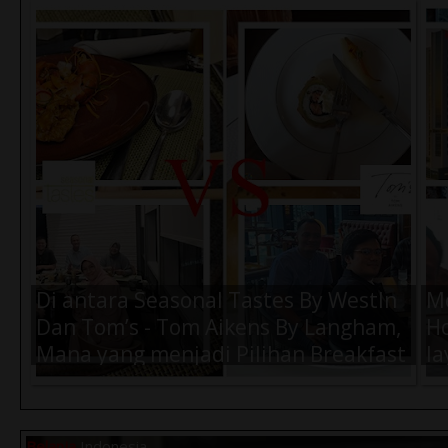
Air Amanah 330ml (1 Dus) -
Ai
Rp.57.000,-
Rp
Di antara Seasonal Tastes By WestIn
M
Dan Tom’s - Tom Aikens By Langham,
Ho
Mana yang menjadi Pilihan Breakfast
la
Terbaik Kamu Saat di Jakarta ?
K
Belanja
Indonesia