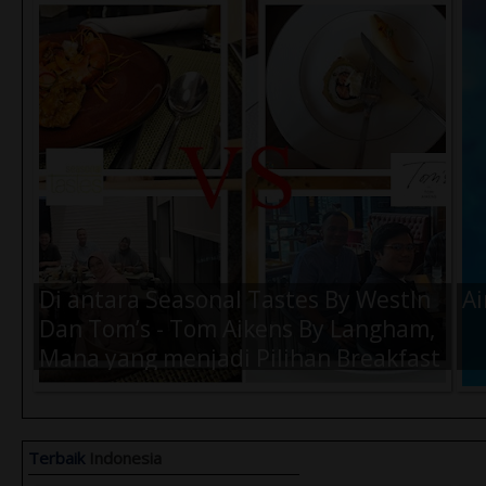
Di antara Seasonal Tastes By WestIn
Ai
Dan Tom’s - Tom Aikens By Langham,
Mana yang menjadi Pilihan Breakfast
Terbaik Kamu Saat di Jakarta ?
Terbaik
Indonesia