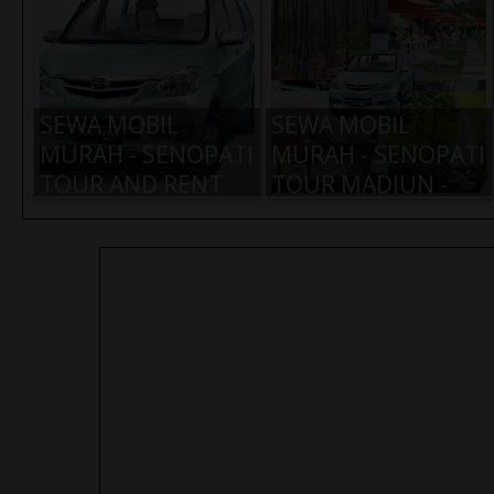
SEWA MOBIL
SEWA MOBIL
MURAH - SENOPATI
MURAH - SENOPATI
TOUR AND RENT
TOUR MADIUN -
CAR MADIUN -
PAKET
PAKET XENIA
TAWANGMANGU
IDR 600.000,-
PAKET BALI 2 HARI
PAKET BANDUNG 2
1 MALAM -
HARI 1 MALAM -
SENOPATI WISATA
SENOPATI WISATA
MADIUN
MADIUN