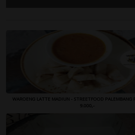
Te
SEPTEMBER - NOVEMBER
O
2
WAROENG LATTE MADIUN - STREETFOOD PALEMBANG P
9.000,-
BROMO ADVENTURE 2021 - OPEN
SH
TRIP SEPTEMBER - NOVEMBER 2021
1.