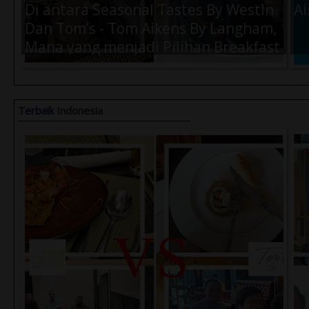
Di antara Seasonal Tastes By WestIn
Ai
Dan Tom’s - Tom Aikens By Langham,
Mana yang menjadi Pilihan Breakfast
Terbaik Kamu Saat di Jakarta ?
Terbaik
Indonesia
Air Amanah 330ml (1 Dus) -
Ai