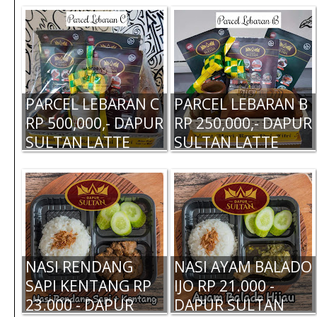
PARCEL LEBARAN C
PARCEL LEBARAN B
RP 500,000,- DAPUR
RP 250,000,- DAPUR
SULTAN LATTE
SULTAN LATTE
NASI RENDANG
NASI AYAM BALADO
SAPI KENTANG RP
IJO RP 21.000 -
23.000 - DAPUR
DAPUR SULTAN