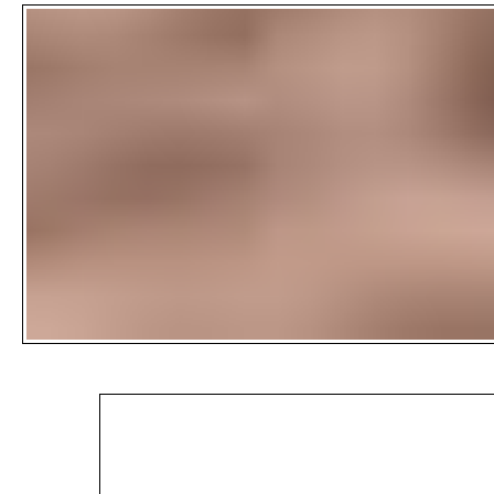
100 GR - RP 60.000,-
45.000,-
DAPUR SULTAN
DAPUR SULTAN
MADIUN -
MADIUN -
RENDANG AYAM -
RENDANG SAPI 500
RP 55.000
GR - RP 160.000