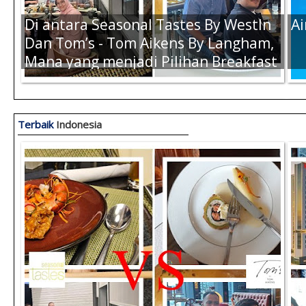
Di antara Seasonal Tastes By WestIn
Ai
Dan Tom’s - Tom Aikens By Langham,
Mana yang menjadi Pilihan Breakfast
Terbaik Kamu Saat di Jakarta ?
Terbaik
Indonesia
Air Amanah 330ml (1 Dus) -
Ai