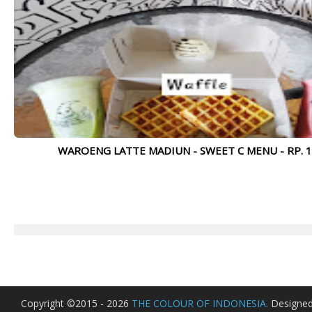
WAROENG LATTE MADIUN - SWEET C MENU - RP. 15
Copyright ©2015 - 2026
THE COLOUR OF INDONESIA.
Designe