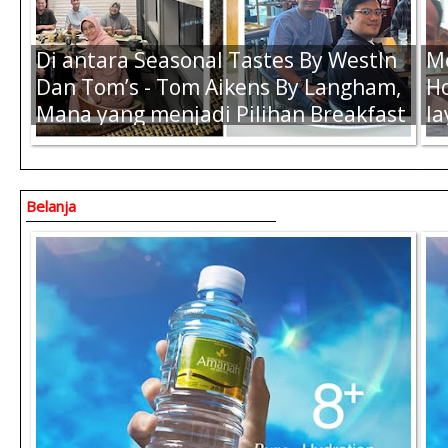
Rp.57.000,-
Rp
Di antara Seasonal Tastes By WestIn
M
Dan Tom’s - Tom Aikens By Langham,
Ho
Mana yang menjadi Pilihan Breakfast
la
Terbaik Kamu Saat di Jakarta ?
K
Belanja
Indonesia
Air Amanah 19 L (Refil Galon) - Rp.
A
20.000,-