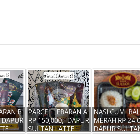
ARAN B
PARCEL LEBARAN A
NASI CUMI BA
- DAPUR
RP 150,000,- DAPUR
MERAH RP 24.0
TTE
SULTAN LATTE
DAPUR SULTA