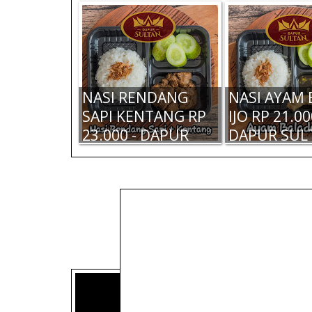
NASI RENDANG
NASI AYAM
SAPI KENTANG RP
IJO RP 21.00
23.000 - DAPUR
DAPUR SUL
SULTAN
DAPUR SULTAN
DAPUR SUL
MADIUN -
MADIUN - 
RENDANG SAPI
BALADO IJO 