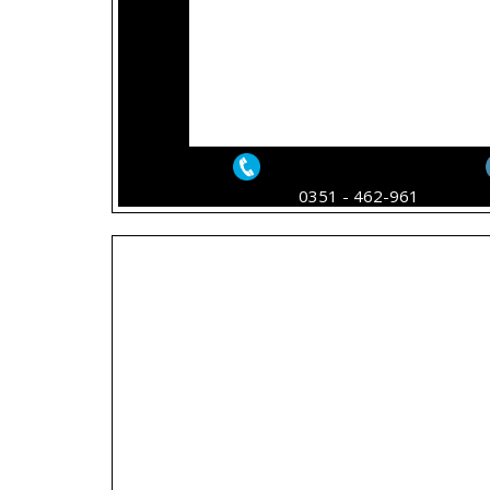
KENTANG 100 GR -
15.000,-
RP 25.000
DAPUR SULTAN
DAPUR SUL
MADIUN - BALADO
MADIUN - 
0351 - 462-961
DENDENG MERAH
CUMI PETE -
100 GR - RP 60.000,-
45.000,-
DAPUR SULTAN
DAPUR SUL
MADIUN -
MADIUN -
RENDANG AYAM -
RENDANG SA