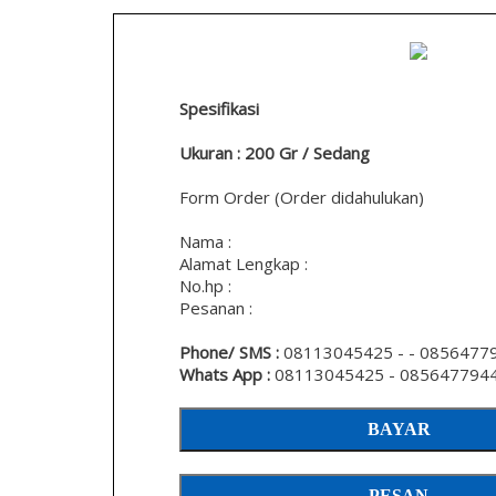
Spesifikasi
Ukuran : 200 Gr / Sedang
Form Order (Order didahulukan)
Nama :
Alamat Lengkap :
No.hp :
Pesanan :
Phone/ SMS :
08113045425 - - 0856477
Whats App :
08113045425 - 085647794
BAYAR
PESAN