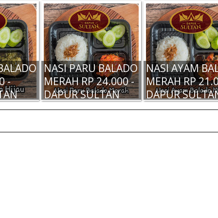
 BALADO
NASI PARU BALADO
NASI AYAM BA
0 -
MERAH RP 24.000 -
MERAH RP 21.0
TAN
DAPUR SULTAN
DAPUR SULTA
TAN
DAPUR SULTAN
DAPUR SULTA
SAMBAL
MADIUN - SAMBAL
MADIUN - BAL
- RP
BALADO MERAH -
AYAM MERAH -