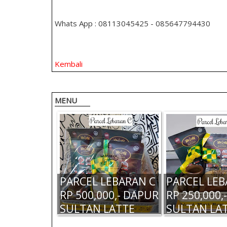
Whats App : 08113045425 - 085647794430
Kembali
MENU
PARCEL LEBARAN C
PARCEL LEB
RP 500,000,- DAPUR
RP 250,000,
SULTAN LATTE
SULTAN LA