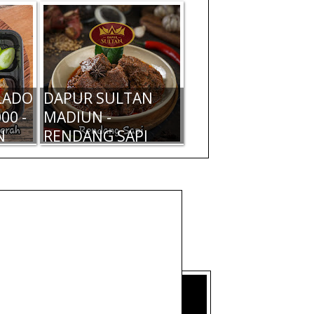
LADO
DAPUR SULTAN
00 -
MADIUN -
N
RENDANG SAPI
KENTANG 200 GR -
RP 50.000
N
DAPUR SULTAN
ADO
MADIUN - BALADO
 RP
DENDENG MERAH