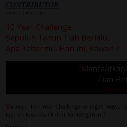
CONTRIBUTOR
PANGKI PANGLUAR
10 Year Challenge -
Sepuluh Tahun Tlah Berlalu,
Apa Kabarmu, Hari Ini, Kawan ?
“
Manfaatkanl
Dan Be
www.ins
V
iral
nya
Ten Year Challenge
di
Jagat Maya
, 
lagi, makna dibalik dari
Tantangan
ini !