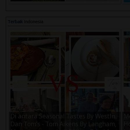
Terbaik Kamu Saat di Jakarta ?
Terbaik
Indonesia
Air Amanah 330ml (1 Dus) -
Ai
Rp.57.000,-
Rp
Di antara Seasonal Tastes By WestIn
M
Dan Tom’s - Tom Aikens By Langham,
Ho