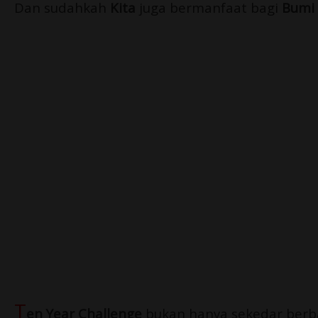
Dan sudahkah
Kita
juga bermanfaat bagi
Bumi 
T
en Year Challenge
bukan hanya sekedar berb