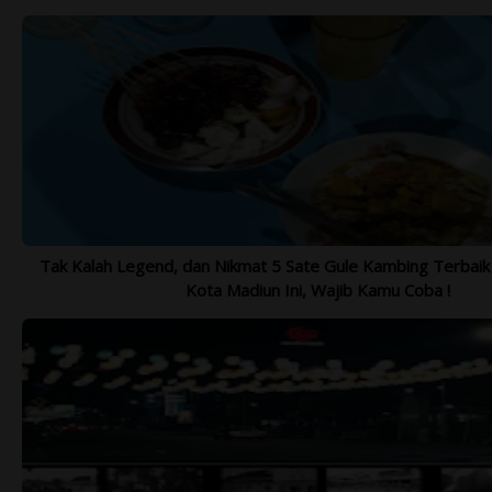
Tak Kalah Legend, dan Nikmat 5 Sate Gule Kambing Terbai
Kota Madiun Ini, Wajib Kamu Coba !
BROMO ADVENTURE 2021 - OPEN
SH
TRIP SEPTEMBER - NOVEMBER 2021
1.
Lihat Lebih Lengkap >>>