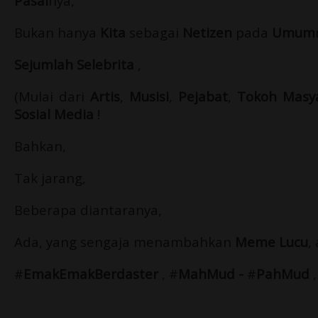
Pasal
nya,
Bukan hanya
Kita
sebagai
Netizen
pada
Umum
Sejumlah Selebrita
,
(Mulai dari
Artis
,
Musisi
,
Pejabat
,
Tokoh Masy
Sosial Media
!
Bahkan,
Tak jarang,
Beberapa diantaranya,
Ada, yang sengaja menambahkan
Meme Lucu
,
#
EmakEmakBerdaster
, #
MahMud
-
#
PahMud
,