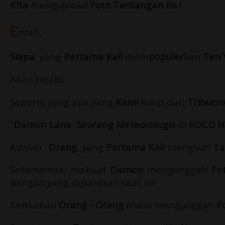
Kita
mengupload
Foto Tantangan Ini
!
E
ntah,
Siapa
, yang
Pertama Kali
mem
populer
kan
Ten 
Akan tetapi,
Seperti, yang apa yang
Kami
kutip dari
Tribunn
“
Damon Lane
,
Seorang Meteorologis
di
KOCO Ne
Adalah :
Orang
, yang
Pertama Kali
mengkuti
Ta
Sebenarnya, maksud
Damon
mengunggah
Fo
dengan yang digunakan saat ini.
Kemudian
Orang - Orang
mulai mengunggah
F