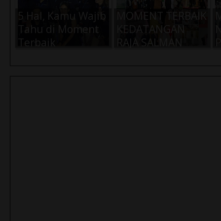
5 Hal, Kamu Wajib
MOMENT TERBAIK
M
Tahu di Moment
KEDATANGAN
N
Terbaik
RAJA SALMAN
P
Indonesian Choice
2
Awards 2017 -
Ultah Net TV ke -
4