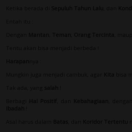
Ketika berada di
Sepuluh Tahun Lalu
, dan
Kondi
Entah itu :
Dengan
Mantan
,
Teman
,
Orang Tercinta
, mau
Tentu akan bisa menjadi berbeda !
Harapan
nya :
Mungkin juga menjadi cambuk, agar
Kita
bisa 
Tak ada, yang
salah
!
Berbagi
Hal Positif
, dan
Kebahagiaan
, denga
Ibadah
!
Asal harus dalam
Batas
, dan
Koridor Tertentu
m