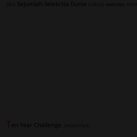
Jika
Sejumlah Selebrita Dunia
cukup
antusias
men
T
en Year Challenge
, sejatinya,