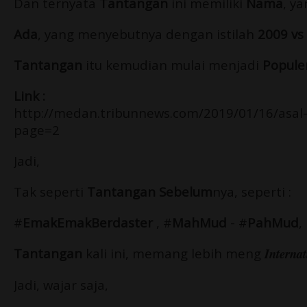
Dan ternyata
Tantangan
ini memiliki
Nama
, ya
Ada
, yang menyebutnya dengan istilah
2009 vs
Tantangan
itu kemudian mulai menjadi
Popule
Link :
http://medan.tribunnews.com/2019/01/16/asal-
page=2
Jadi,
Tak seperti
Tantangan Sebelum
nya, seperti :
#
EmakEmakBerdaster
, #
MahMud
- #
PahMud
,
Tantangan
kali ini, memang lebih meng
Interna
Jadi, wajar saja,