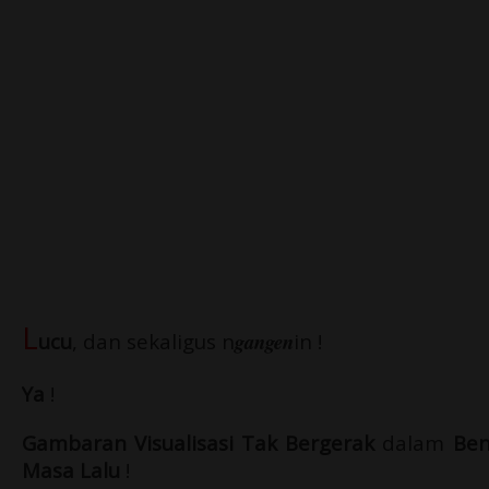
L
ucu
, dan sekaligus n
gangen
in !
Ya
!
Gambaran Visualisasi Tak Bergerak
dalam
Ben
Masa Lalu
!