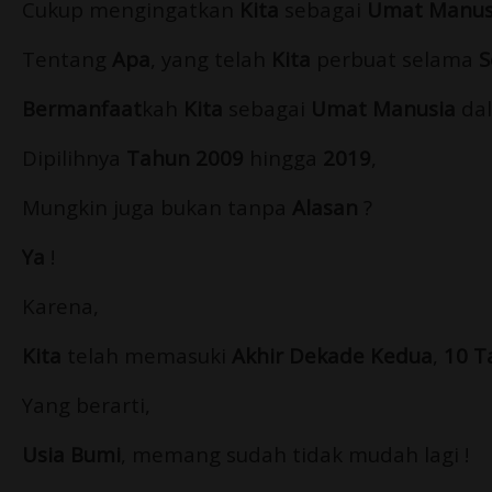
Cukup mengingatkan
Kita
sebagai
Umat Manus
Tentang
Apa
, yang telah
Kita
perbuat selama
S
Bermanfaat
kah
Kita
sebagai
Umat Manusia
da
Dipilihnya
Tahun 2009
hingga
2019
,
Mungkin juga bukan tanpa
Alasan
?
Ya
!
Karena,
Kita
telah memasuki
Akhir Dekade Kedua
,
10 T
Yang berarti,
Usia Bumi
, memang sudah tidak mudah lagi !