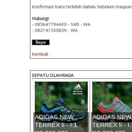
Konfirmasi Kami terlebih dahulu Sebelum maupu
Hubungi
- 085647794430 - SMS - WA
- 082141530859 - WA
Bayar
Kembali
SEPATU OLAHRAGA
ADIDAS NEW
ADIDAS NEW
TERREX li - I.1 -
TERREX li - I.