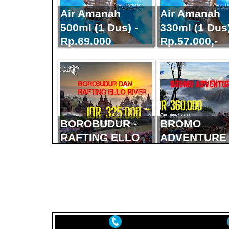
Air Amanah
Air Amanah
500ml (1 Dus) -
330ml (1 Dus)
Rp.69.000
Rp.57.000,-
NIKE AIR ZOOM
ADIDAS ULT
PEGASUS - I.1 -
BOOST - I.1 -
IDR 390.000,-
430.000,-
BOROBUDUR -
BROMO
RAFTING ELLO
ADVENTURE
RIVER - OPEN
2021 - OPEN 
TRIP
SEPTEMBER 
SEPTEMBER -
NOVEMBER 2
ADIDAS YEEZY
NIKE AIR ZO
NOVEMBER 2021
BOOST - I.1 - RP
FREE MAN - I.
270.000,-
RP 225.000,-