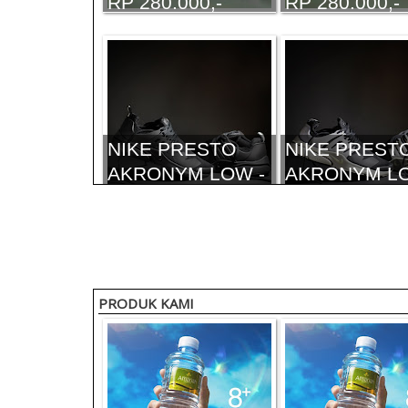
RP 280.000,-
RP 280.000,-
NIKE PRESTO
NIKE PREST
AKRONYM LOW -
AKRONYM LO
I.1 - RP. 320.000,-
I.1 - RP. 320.
PRODUK KAMI
NIKE SB BLAZER
NIKE SB BLA
- I.1 - RP
- I.1 - RP
275.000,-
275.000,-