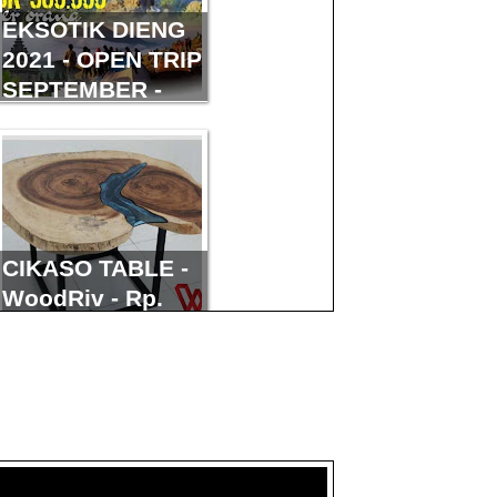
EKSOTIK DIENG
2021 - OPEN TRIP
SEPTEMBER -
NOVEMBER
ADIDAS ULTRA
BOOST - I.1 - RP
430.000,-
CIKASO TABLE -
WoodRiv - Rp.
1.250.000,-