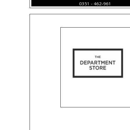
MLOKO SEWU
SIDIHONI TAB
0351 - 462-961
TABLE - WoodRiv
WoodRiv - Rp
- Rp. 1.100.000,-
1.000.000,-
TANGGEDU
WoodRiv -
TABLE - WoodRiv
Indonesia W
- Rp. 1.250.000,-
Furniture
Blog
WAROENG
WAROENG