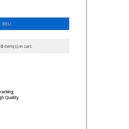
BELI
y
0
item(s) in cart.
racking
gh Quality