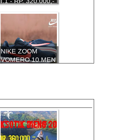
I.1 - RP. 320.000,-
NIKE ZOOM
VOMERO 10 MEN
- I.1 - RP.
320.000,-
NIKE AIR ZOOM
PEGASUS - I.1 -
IDR 390.000,-