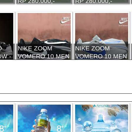
RP 280.000,-
RP 280.000,-
O
NIKE ZOOM
NIKE ZOOM
W -
VOMERO 10 MEN
VOMERO 10 MEN
000,-
- I.1 - RP.
- I.1 - RP.
320.000,-
320.000,-
ZER
NIKE SB BLAZER
NIKE AIR ZOOM
- I.1 - RP
PEGASUS - I.1 -
275.000,-
IDR 390.000,-