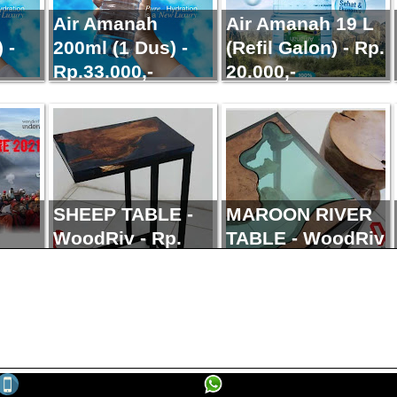
Air Amanah
Air Amanah 19 L
 -
200ml (1 Dus) -
(Refil Galon) - Rp.
Rp.33.000,-
20.000,-
RA
ADIDAS ULTRA
ADIDAS ULTRA
 RP
BOOST - I.1 - RP
BOOST - I.1 - RP
430.000,-
430.000,-
SHEEP TABLE -
MAROON RIVER
WoodRiv - Rp.
TABLE - WoodRiv
TRIP
1.500.000,-
- Rp. 1.500.000,-
-
021
OM
NIKE AIR ZOOM
NIKE AIR ZOOM
1 -
FREE MAN - I.1 -
FREE MAN - I.1 -
RP 225.000,-
RP 225.000,-