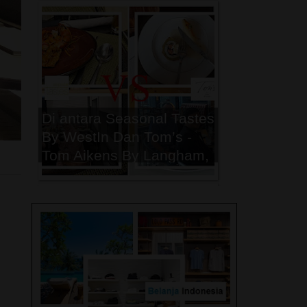
Peristiwa Trending Topic
2024
Di antara Seasonal Tastes
By WestIn Dan Tom’s -
Tom Aikens By Langham,
Mana yang menjadi
Pilihan Breakfast Terbaik
Kamu Saat di Jakarta ?
Peristiwa Trending Topic
2023
Memasuki Musim Puncak