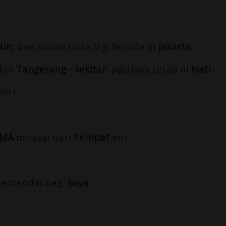
iun
, dan sudah tidak lagi berada di
Jakarta
,
 dan
Tangerang - sekitar
, pastinya tetap di
Hati
!
ni !
MA
berasal dari
Tempat
ini !
 tersendiri bagi
Saya
.