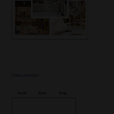
Liburan, 2 Hotel Swiss -
Bel di Solo ini, Mana
layak jadi Rekomendasi
Terbaik Kamu !
Peristiwa Trending Topic
2022
Lovely Travel Umroh
Madinah - Makkah Dan
POPULAR POST
Sebuah Perjalanan Religi
Yang Di Nanti
Social
Iklan
Arsip