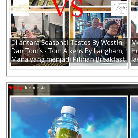
Air Amanah 330ml (1 Dus) -
Ai
Rp.57.000,-
Rp
Di antara Seasonal Tastes By WestIn
M
Dan Tom’s - Tom Aikens By Langham,
Ho
Mana yang menjadi Pilihan Breakfast
la
Terbaik Kamu Saat di Jakarta ?
K
Belanja
Indonesia