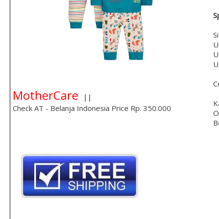
S
S
U
U
U
C
MotherCare
||
K
Check AT - Belanja Indonesia Price Rp. 350.000
O
B