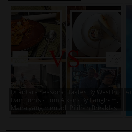
Di antara Seasonal Tastes By WestIn
Ai
Dan Tom’s - Tom Aikens By Langham,
Mana yang menjadi Pilihan Breakfast
Terbaik Kamu Saat di Jakarta ?