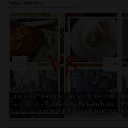
Terbaik
Indonesia
Air Amanah 330ml (1 Dus) -
Ai
Rp.57.000,-
Rp
Di antara Seasonal Tastes By WestIn
M
Dan Tom’s - Tom Aikens By Langham,
Ho
Mana yang menjadi Pilihan Breakfast
la
Terbaik Kamu Saat di Jakarta ?
K