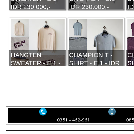
IDR 230.000,-
IDR 230.000,-
ID
HANGTEN
CHAMPION T -
C
SWEATER - E.1 -
SHIRT - E.1 - IDR
SH
IDR 210.000,-
230.000,-
23
LACOSTE SPORT
LACOSTE SPORT
S
0351 - 462-961
08
SHIRT - E.1 - IDR
SHIRT - E.1 - IDR
- 