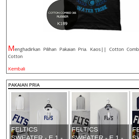
M
enghadirkan Pilihan Pakaian Pria. Kaos|| Cotton Co
Cotton
Kembali
PAKAIAN PRIA
FELTICS
FELTICS
F
SWEATER - E.1 -
SWEATER - E.1 -
S