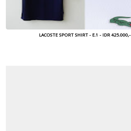
K160 - RP.
K178 - RP.
115.000,- - D.1
115.000,- - D.1
LACOSTE SPORT SHIRT - E.1 - IDR 425.000,-