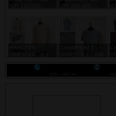
IDR 230.000,-
IDR 230.000,-
ID
HANGTEN
CHAMPION T -
C
SWEATER - E.1 -
SHIRT - E.1 - IDR
SH
IDR 210.000,-
230.000,-
23
0351 - 462-961
08
LACOSTE SPORT
LACOSTE SPORT
S
SHIRT - E.1 - IDR
SHIRT - E.1 - IDR
- 