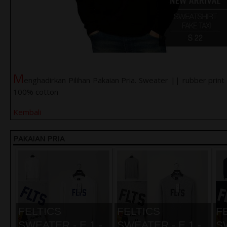
M
enghadirkan Pilihan Pakaian Pria. Sweater || rubber print
100% cotton
Kembali
PAKAIAN PRIA
FELTICS
FELTICS
F
SWEATER - E.1 -
SWEATER - E.1 -
S