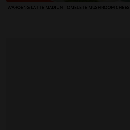
K160 - RP.
K178 - RP.
WAROENG LATTE MADIUN - OMELETE MUSHROOM CHEESE -
115.000,- - D.1
115.000,- - D.1