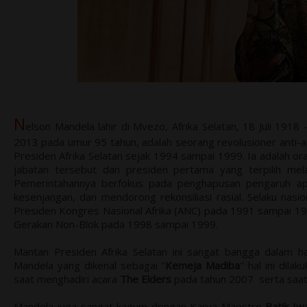
N
elson Mandela lahir di Mvezo, Afrika Selatan, 18 Juli 191
2013 pada umur 95 tahun, adalah seorang revolusioner anti-ap
Presiden Afrika Selatan sejak 1994 sampai 1999. Ia adalah o
jabatan tersebut dan presiden pertama yang terpilih mela
Pemerintahannya berfokus pada penghapusan pengaruh ap
kesenjangan, dan mendorong rekonsiliasi rasial. Selaku nasio
Presiden Kongres Nasional Afrika (ANC) pada 1991 sampai 1997
Gerakan Non-Blok pada 1998 sampai 1999.
Mantan Presiden Afrika Selatan ini sangat bangga dalam hal
Mandela yang dikenal sebagai "
Kemeja Madiba
" hal ini dila
saat menghadiri acara
The Elders
pada tahun 2007 serta saat 
Mandela juga sangat kagum dengan Karya Maestro
Batik Iw