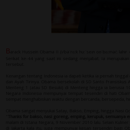
B
arack Hussein Obama II (i/bəˈrɑːk huːˈseɪn oʊˈbɑːmə/; lahi
Serikat ke-44 yang saat ini sedang menjabat. Ia merupaka
tersebut.
Kenangan tentang Indonesia ia dapati ketika ia pernah tinggal 
dan Ayah Tirinya. Obama bersekolah di SD Santo Fransiskus As
Menteng 1 (atau SD Besuki) di Menteng hingga ia berusia 10
Negara Indonesia mempunyai tempat tesendiri di hati Obam
sempat menghabiskan waktu dengan bercanda, bersepeda, hin
Obama sangat menyukai Satay, Bakso, Emping, hingga Nasi G
"
Thanks for bakso, nasi goreng, emping, kerupuk, semuanya e
malam di Istana Negara, 9 November 2010 lalu. Selain Kuline
di Jakarta kala itu, juga mempunyai kesan tersendiri bagi 