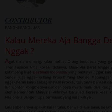
CONTRIBUTOR
PANGKI PANGLUAR
Kalau Mereka Aja Bangga D
Nggak ?
A
gak miris memang, kalau melihat Orang Indonesia yang gay
Tren Fashion Artis Korea Idolanya, Musik Ala Barat hingga 
ketimbang lihat
Destinasi Indonesia
yang pastinya nggak kalah
Sendiri juga nggak dukung Produk Yang Menjadi Kebanggan I
nggak heran kalau sebagian hasil Produk, terutama berasal dar
lain. Contoh kongkretnya dan dah pasti nyata, mulai dari Reog
oleh Pemerintah Malaysia. Akhirnya baru jadi kerasa kesal 
Nasionalis Banget. Ups termasuk yang nulis kali ya...
Lalu sebenarnya apakah kalian tahu, bahwa di luar sana, sej
dengan Indonesia. Nah Lo kalau begini jadi malu sendiri kan ?