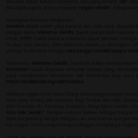
dua kata dalam bahasa Sanskerta, Swa yang berarti "
diri
" ata
Bila digabungkan, artinya menjadi "
negara sendiri
". Sebagai kat
Sedangkan Menurut Pengertian;
Swadesi
adalah istilah yang berasal dari India yang dipopuler
dengan nama
Mahatma Gandhi
, bapak pergerakan nasional I
Hindi:
स्वदेशी
). Dalam bahasa Indonesia dapat diartikan sebagai 
Di Atas Kaki Sendiri). Oleh Mahatma Gandhi, ia dimengerti seb
arti luas ia dimaknai sebagai
rasa bangga memiliki bangsa sendi
Pada masa
Mahatma Gandhi
, Swadeshi makin mendapatkan ru
konsumen
” untuk waspada terhadap bahaya yang ditimbulka
yang menghasilkan kemiskinan dan berbahaya bagi para pe
https://id.wikipedia.org/wiki/Swadesi
Makanya nggak heran kalau Orang India bangga banget sama pro
India yang emang jadi Identitas Bagi Produk Asli India. Seben
oleh Presiden R.I Pertama, Soekarno. Bung Karno sendiri men
Atas Kaki Sendiri
”. Dengan maksud Bahwa Sebagai Bangsa Y
tidak bergantung dengan Bangsa Lain atau sebisa mungkin me
luar negeri. Karena bagaimanapun dengan menghargai segala Pot
Untuk itu, kayanya jadi hal penting untuk kita ketahui kal