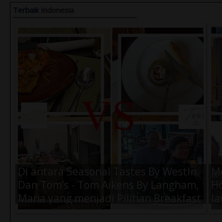
Terbaik
Indonesia
Air Amanah 330ml (1 Dus) -
Ai
Rp.57.000,-
Rp
Di antara Seasonal Tastes By WestIn
M
Dan Tom’s - Tom Aikens By Langham,
Ho
Mana yang menjadi Pilihan Breakfast
la
Terbaik Kamu Saat di Jakarta ?
K