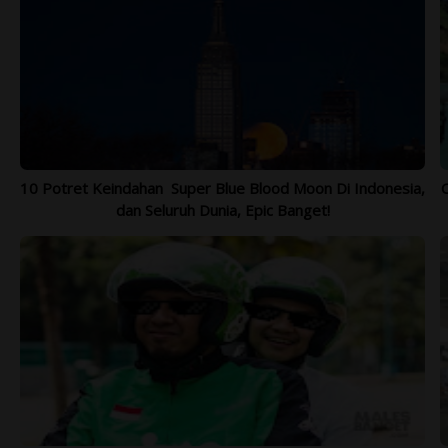
10 Potret Keindahan Super Blue Blood Moon Di Indonesia,
dan Seluruh Dunia, Epic Banget!
BROMO ADVENTURE 2021 - OPEN
SH
TRIP SEPTEMBER - NOVEMBER 2021
1.
Lihat Lebih Lengkap >>>