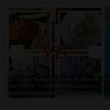
Di antara Seasonal Tastes By WestIn
Ai
Dan Tom’s - Tom Aikens By Langham,
Mana yang menjadi Pilihan Breakfast
Terbaik Kamu Saat di Jakarta ?