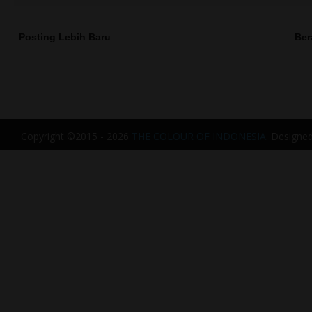
Posting Lebih Baru
Ber
Copyright ©2015 - 2026
THE COLOUR OF INDONESIA.
Designe