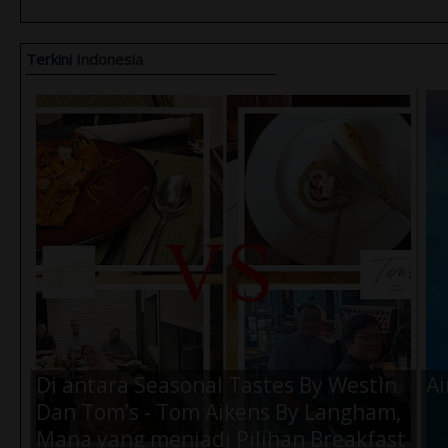
Terkini
Indonesia
Di antara Seasonal Tastes By WestIn
Ai
Dan Tom’s - Tom Aikens By Langham,
Mana yang menjadi Pilihan Breakfast