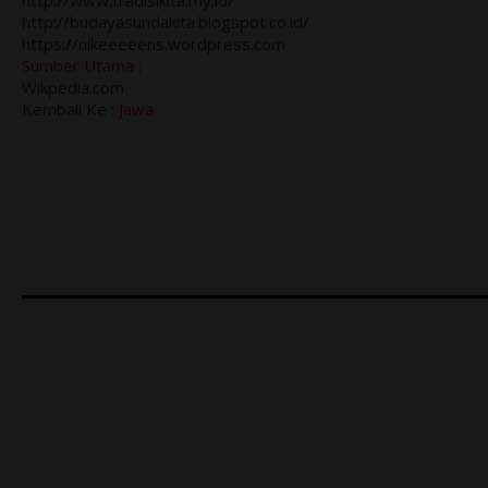
http://www.tradisikita.my.id/
http://budayasundakita.blogspot.co.id/
https://nikeeeeens.wordpress.com
Sumber Utama :
Wikpedia.com
Kembali Ke :
Jawa