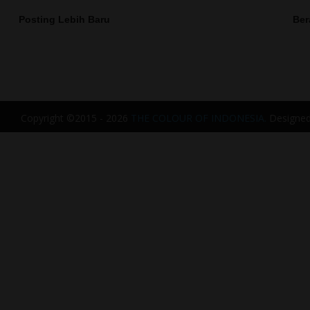
Posting Lebih Baru
Ber
Copyright ©2015 - 2026
THE COLOUR OF INDONESIA.
Designe