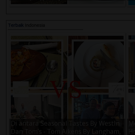
Terbaik Kamu Saat di Jakarta ?
Terbaik
Indonesia
Air Amanah 330ml (1 Dus) -
Ai
Rp.57.000,-
Rp
Di antara Seasonal Tastes By WestIn
M
Dan Tom’s - Tom Aikens By Langham,
Ho