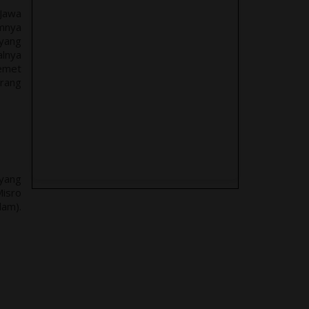
 Jawa
amnya
yang
alnya
emet
urang
Peristiwa Trending Topic
2020
 yang
Misro
lam).