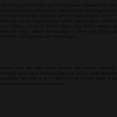
g disebut juga comro atau gemet merupakan makanan khas dari
uat dari parutan singkong yang dibentuk bulat yang bagian dal
bal oncom kemudian digoreng, karena itulah dinamai combro 
kan dari oncom di jero (bahasa Sunda (Namun nama tradision
ro), artinya: oncom di dalam, begitu juga halnya dengan g
ekan dari dage saemet artinya dage di dalam yang artinya k
 ini lebih enak disantap saat masih hangat.
kanan khas dari Jawa Barat. Terbuat dari parutan singkong
isi dengan gula merah kemudian digoreng, karena itulah dinamai 
endekan dari amis di jero (bahasa Sunda, artinya: manis di da
kanan ini enak disantap saat hangat.