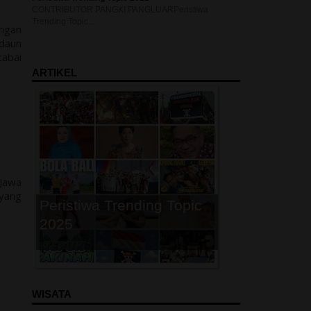
CONTRIBUTOR PANGKI PANGLUARPeristiwa
Trending Topic...
engan
 daun
P
cabai
ARTIKEL
 Jawa
yang
Peristiwa Trending Topic
2025
P
WISATA