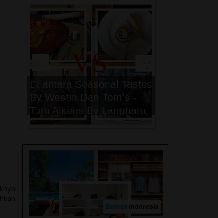
Peristiwa Trending Topic
2024
Di antara Seasonal Tastes
By WestIn Dan Tom’s -
Tom Aikens By Langham,
Mana yang menjadi
Pilihan Breakfast Terbaik
Kamu Saat di Jakarta ?
Peristiwa Trending Topic
aknya
ahkan
2023
Memasuki Musim Puncak