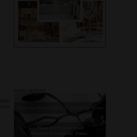
Liburan, 2 Hotel Swiss -
Bel di Solo ini, Mana
layak jadi Rekomendasi
Terbaik Kamu !
Peristiwa Trending Topic
2022
Lovely Travel Umroh
Madinah - Makkah Dan
POPULAR POST
Sebuah Perjalanan Religi
akan
Yang Di Nanti
ikmat
Flora dan Fauna Khas Kalimantan Timur
Flora dan Fauna Khas
Provinsi Kalimantan Timur