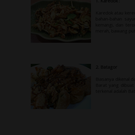
1. Karedok :
Karedok atau kere
bahan-bahan sayur
kemangi, dan tero
merah, bawang putih
2. Batagor
Biasanya dikenal d
Barat yang dibuat 
terkenal adalah Ba