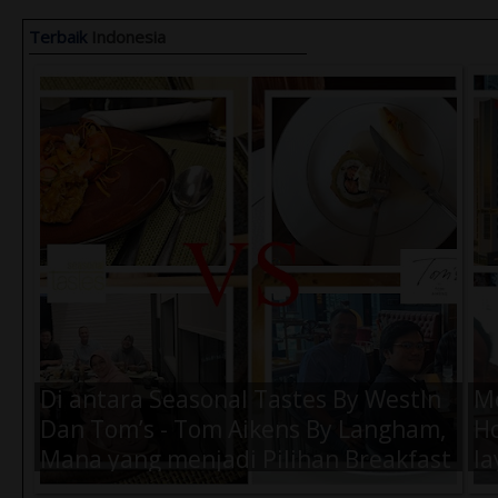
Terbaik
Indonesia
Air Amanah 330ml (1 Dus) -
Ai
Rp.57.000,-
Rp
Di antara Seasonal Tastes By WestIn
M
Dan Tom’s - Tom Aikens By Langham,
Ho
Mana yang menjadi Pilihan Breakfast
la
Terbaik Kamu Saat di Jakarta ?
K