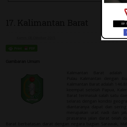
17. Kalimantan Barat
Kamis, 08 Oktober 2015
Gambaran Umum
Kalimantan Barat adalah 
Pulau Kalimantan dengan ib
Kalimantan Barat adalah 146.80
keempat setelah Papua, Kali
Barat termasuk salah satu daera
selaras dengan kondisi geogr
diantaranya dapat dan sering
merupakan urat nadi dan ja
prasarana jalan darat telah 
Barat berbatasan darat dengan negara bagian Sarawak, Mala