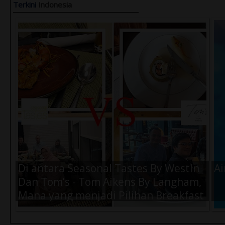
Terkini
Indonesia
Di antara Seasonal Tastes By WestIn
Ai
Dan Tom’s - Tom Aikens By Langham,
Mana yang menjadi Pilihan Breakfast
Terbaik Kamu Saat di Jakarta ?