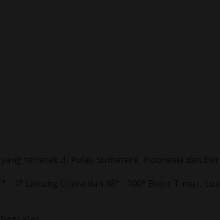
yang terletak di Pulau
Sumatera
,
Indonesia
dan ber
° - 4° Lintang Utara dan 98° - 100° Bujur Timur, L
bagi atas: