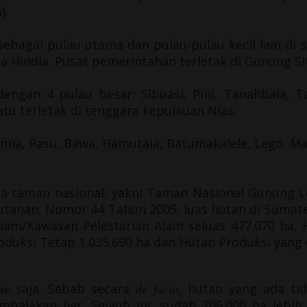
).
sebagai pulau utama dan pulau-pulau kecil lain di 
a Hindia
. Pusat pemerintahan terletak di
Gunung Sit
 dengan 4 pulau besar: Sibuasi, Pini, Tanahbala,
atu terletak di tenggara kepulauan Nias.
anna, Pasu, Bawa, Hamutaia, Batumakalele, Lego, Mas
ua taman nasional, yakni
Taman Nasional Gunung L
tanan, Nomor 44 Tahun 2005, luas hutan di Sumater
 Alam/Kawasan Pelestarian Alam seluas 477.070 ha, 
oduksi Tetap 1.035.690 ha dan Hutan Produksi yang d
re
saja. Sebab secara
de facto
, hutan yang ada tid
alakan liar. Sejauh ini, sudah 206.000 ha lebi