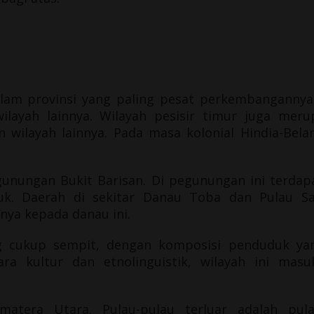
alam provinsi yang paling pesat perkembangannya 
wilayah lainnya. Wilayah pesisir timur juga meru
 wilayah lainnya. Pada masa kolonial Hindia-Bela
egunungan Bukit Barisan.
Di pegunungan ini terdap
uk
. Daerah di sekitar
Danau Toba
dan Pulau
S
ya kepada danau ini.
g cukup sempit, dengan komposisi penduduk yang
ra kultur dan etnolinguistik, wilayah ini ma
matera Utara. Pulau-pulau terluar adalah pu