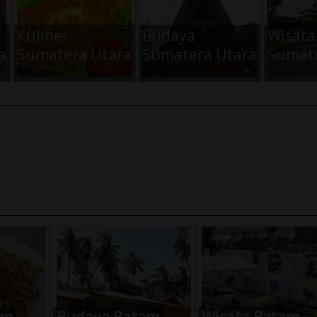
Kuliner
Budaya
Wisata
a
Sumatera Utara
Sumatera Utara
Sumate