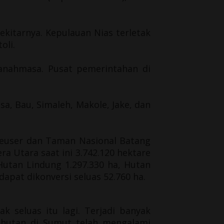
sekitarnya. Kepulauan Nias terletak
oli
.
 Tanahmasa. Pusat pemerintahan di
a, Bau, Simaleh, Makole, Jake, dan
euser
dan
Taman Nasional Batang
a Utara saat ini 3.742.120 hektare
Hutan Lindung 1.297.330 ha, Hutan
apat dikonversi seluas 52.760 ha.
ak seluas itu lagi. Terjadi banyak
h hutan di Sumut telah mengalami