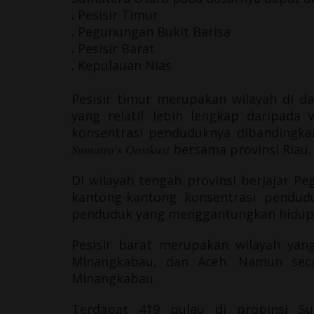
.
Pesisir Timur
.
Pegunungan Bukit Barisa
.
Pesisir Barat
.
Kepulauan Nias
Pesisir timur merupakan wilayah di d
yang relatif lebih lengkap daripada 
konsentrasi penduduknya dibandingkan
Sumatra
's Oostkust
bersama provinsi Riau.
Di wilayah tengah provinsi berjajar P
kantong-kantong konsentrasi
pendud
penduduk yang menggantungkan hidupn
Pesisir barat merupakan wilayah yan
Minangkabau, dan Aceh. Namun seca
Minangkabau.
Terdapat 419 pulau di propinsi Su