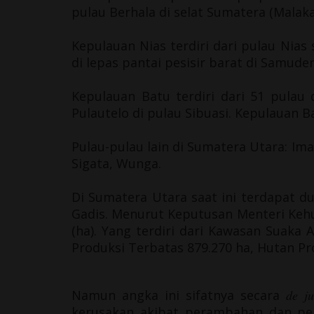
pulau
Berhala
di selat Sumatera (Malaka
Kepulauan Nias terdiri dari pulau Nias 
di lepas pantai pesisir barat di
Samuder
Kepulauan Batu terdiri dari 51 pulau
Pulautelo di pulau Sibuasi. Kepulauan B
Pulau-pulau lain di Sumatera Utara: Im
Sigata, Wunga.
Di Sumatera Utara saat ini terdapat d
Gadis
. Menurut Keputusan Menteri Kehu
(ha). Yang terdiri dari Kawasan Suaka
Produksi Terbatas 879.270 ha, Hutan Pr
Namun angka ini sifatnya secara
de ju
kerusakan akibat perambahan dan pemb