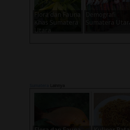
Flora dan Fauna
Demografi
Khas Sumatera
Sumatera Utar
Utara
Sumatera
Lainnya