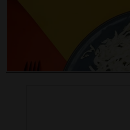
WAROENG LATTE
WAROENG LATTE
MADIUN - SWEET B
MADIUN - SWEET A
MENU - RP. 15.000,-
MENU - RP. 15.000,-