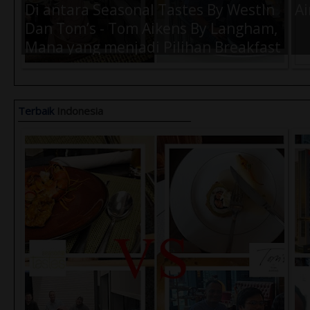
Di antara Seasonal Tastes By WestIn
Ai
Dan Tom’s - Tom Aikens By Langham,
Mana yang menjadi Pilihan Breakfast
Terbaik Kamu Saat di Jakarta ?
Terbaik
Indonesia
Air Amanah 330ml (1 Dus) -
Ai