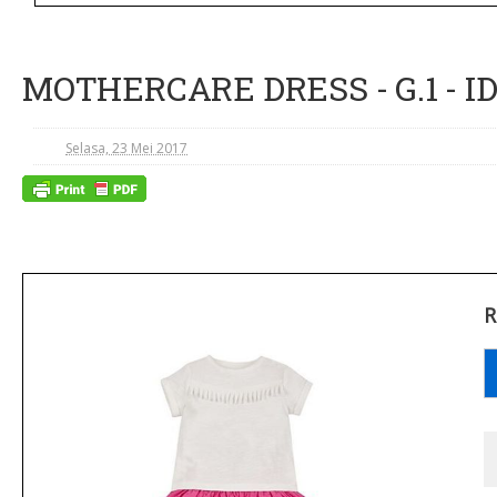
MOTHERCARE DRESS - G.1 - ID
Selasa, 23 Mei 2017
R