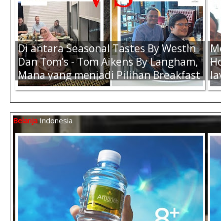
Air Amanah 330ml (1 Dus) -
Ai
Rp.57.000,-
Rp
Di antara Seasonal Tastes By WestIn
M
Dan Tom’s - Tom Aikens By Langham,
Ho
Mana yang menjadi Pilihan Breakfast
la
Terbaik Kamu Saat di Jakarta ?
K
Belanja
Indonesia
Air Amanah 19 L (Refil Galon) - Rp.
A