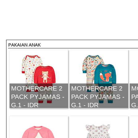
PAKAIAN ANAK
MOTHERCARE 2
MOTHERCARE 2
M
PACK PYJAMAS -
PACK PYJAMAS -
P
G.1 - IDR
G.1 - IDR
G.
350.000,-
350.000,-
35