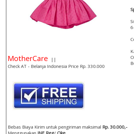
S
S
6
C
K
MotherCare
O
||
B
Check AT - Belanja Indonesia Price Rp. 330.000
Bebas Biaya Kirim untuk pengiriman maksimal
Rp. 30.000,-
Menggunakan
JNE Reg
/
Oke