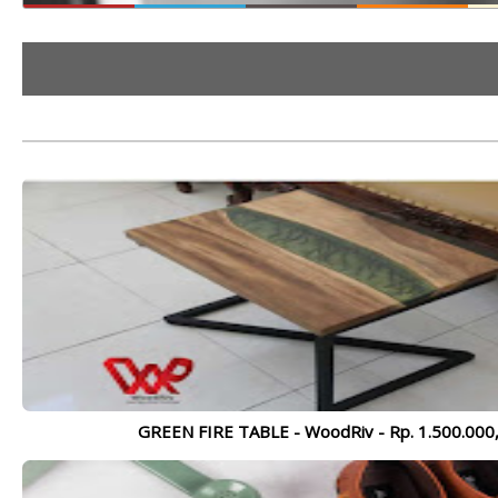
Kamu !
Instagramable Kota Madiun, Wajib
M
Datang !
In
EKSOTIK DIENG 2021 - OPEN TRIP
B
Te
SEPTEMBER - NOVEMBER
O
2
GREEN FIRE TABLE - WoodRiv - Rp. 1.500.000,