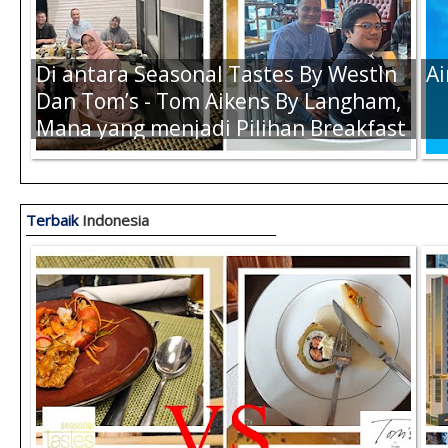
Di antara Seasonal Tastes By WestIn
Ai
Dan Tom’s - Tom Aikens By Langham,
Mana yang menjadi Pilihan Breakfast
Terbaik Kamu Saat di Jakarta ?
Terbaik
Indonesia