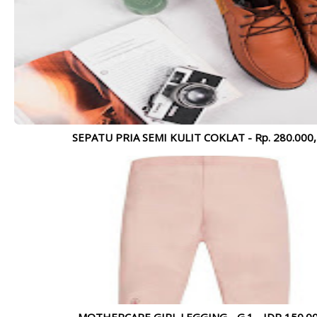
BROMO ADVENTURE 2021 - OPEN
SH
TRIP SEPTEMBER - NOVEMBER 2021
1.
Lihat Lebih Lengkap >>>
SEPATU PRIA SEMI KULIT COKLAT - Rp. 280.000,-