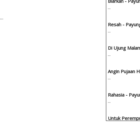
Biarkan - Pay
...
..
Resah - Payun
...
Di Ujung Mala
...
Angin Pujaan 
...
Rahasia - Pay
...
Untuk Perempu
Teduh
...