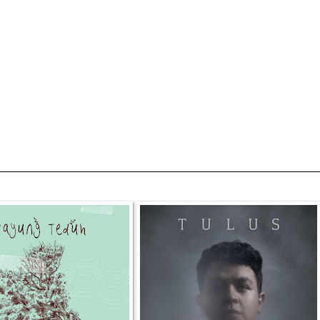
Menuju Senja 
...