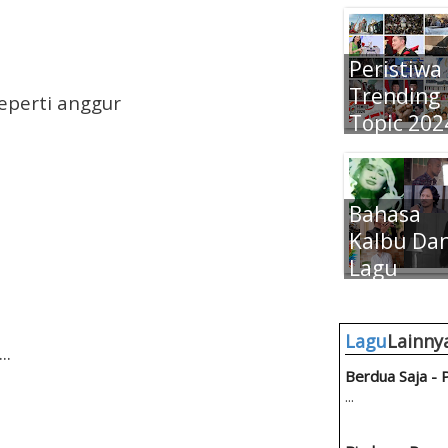
Peristiwa
Trending
eperti anggur
Topic 202
Bahasa
Kalbu Da
Lagu
Sejuta
Umat
Lagu
Lainny
..
Berdua Saja -
...