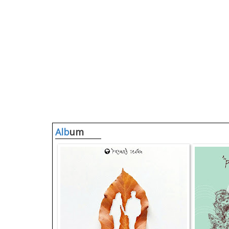
Alb
um