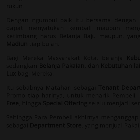
rukun.
Dengan ngumpul baik itu bersama dengan 
dapat menyatukan kembali maupun men
ketimbang harus Belanja Baju maupun, yan
Madiun
tiap bulan.
Bagi Mereka Masyarakat Kota, belanja
Kebu
sedangkan
Belanja Pakaian, dan Kebutuhan la
Lux
bagi Mereka.
Itu sebabnya Matahari sebagai
Tenant Depar
Promo tiap harinya, untuk menarik Pembeli
Free
, hingga
Special Offering
selalu menjadi se
Sehingga Para Pembeli akhirnya mengangga
sebagai
Department Store
, yang menjual Paka