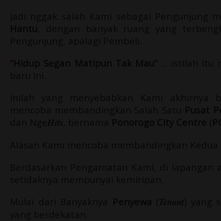
Jadi nggak salah Kami sebagai Pengunjung 
Hantu
, dengan banyak ruang yang terbengk
Pengunjung, apalagi Pembeli.
“
Hidup Segan Matipun Tak Mau
”
... istilah i
baru ini.
Inilah yang menyebabkan Kami akhirnya 
mencoba membandingkan Salah Satu
Pusat P
dan Nge
Hits
, bernama
Ponorogo City Centre
(
P
Alasan Kami mencoba membandingkan Kedua Ma
Berdasarkan Pengamatan Kami, di lapangan 
setidaknya mempunyai kemiripan.
Mulai dari Banyaknya
Penyewa
(
Tenant
) yang 
yang berdekatan.