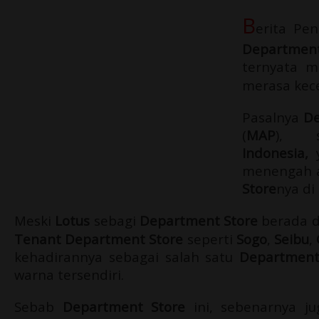
B
erita P
Department
ternyata 
merasa kece
Pasalnya
De
(
MAP
), s
Indonesia,
y
menengah a
Store
nya di
Meski
Lotus
sebagi
Department Store
berada d
Tenant Department Store
seperti
Sogo
,
Seibu
,
kehadirannya sebagai salah satu
Department
warna tersendiri.
Sebab
Department Store
ini, sebenarnya j