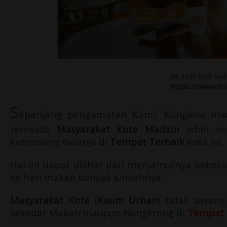
At. J.CO Mall Su
https://www.in
S
epanjang pengamatan Kami, Kongkow mau
ternyata
Masyarakat Kota Madiun
lebih s
ketimbang Belanja di
Tempat Terbaik
Kota ini.
Hal ini dapat dilihat dari menjamurnya beber
ke hari makan banyak jumlahnya.
Masyarakat Kota
(
Kaum Urban
)
tidak sayan
sekedar Makan maupun Nongkrong di
Tempat 