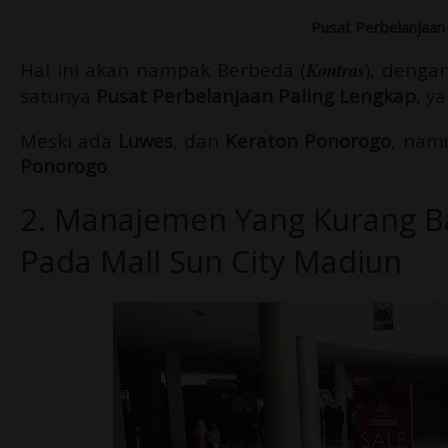
Pusat Perbelanjaan
Hal ini akan nampak Berbeda (
Kontras
), denga
satunya
Pusat Perbelanjaan Paling Lengkap
, y
Meski ada
Luwes
, dan
Keraton Ponorogo
, nam
Ponorogo
.
2. Manajemen Yang Kurang B
Pada Mall Sun City Madiun