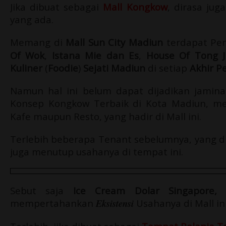
Jika dibuat sebagai
Mall Kongkow
, dirasa jug
yang ada.
Memang di
Mall Sun City Madiun
terdapat Pen
Of Wok
,
Istana Mie dan Es
,
House Of Tong J
Kuliner
(
Foodie
)
Sejati Madiun
di setiap
Akhir P
Namun hal ini belum dapat dijadikan jamin
Konsep Kongkow Terbaik di Kota Madiun, me
Kafe maupun Resto, yang hadir di Mall ini.
Terlebih beberapa Tenant sebelumnya, yang di
juga menutup usahanya di tempat ini.
Sebut saja
Ice Cream
Dolar Singapore,
mempertahankan
Eksistensi
Usahanya di Mall ini