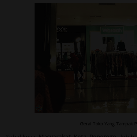
Gerai Toko Yang Tampak 
Sebaliknya
Masyarakat Kota Ponorogo
, lebi