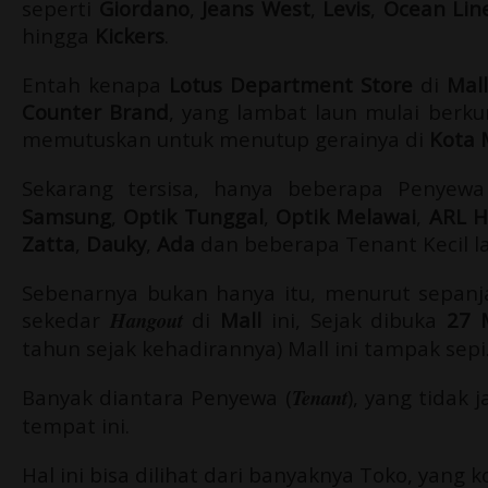
seperti
Giordano
,
Jeans West
,
Levis
,
Ocean Lin
hingga
Kickers
.
Entah kenapa
Lotus Department Store
di
Mall
Counter Brand
, yang lambat laun mulai berk
memutuskan untuk menutup gerainya di
Kota 
Sekarang tersisa, hanya beberapa Penyewa
Samsung
,
Optik Tunggal
,
Optik Melawai
,
ARL H
Zatta
,
Dauky
,
Ada
dan beberapa Tenant Kecil la
Sebenarnya bukan hanya itu, menurut sepa
sekedar
Hangout
di
Mall
ini, Sejak dibuka
27 
tahun sejak kehadirannya) Mall ini tampak sepi
Banyak diantara Penyewa (
Tenant
), yang tidak
tempat ini.
Hal ini bisa dilihat dari banyaknya Toko, yang 