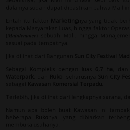
dalamya sudah dapat dipastikan bahwa Mall in
Entah itu faktor
Marketing
nya yang tidak ber
kepada Masyarakat Luas, hingga faktor Operas
(
Maintenance
) sebuah Mall, hingga Manajemen
sesuai pada tempatnya.
Jika dilihat dari Bangunan
Sun City Festival Mad
Sebagai Kompleks dengan luas
6,7 ha
, dan
Waterpark
, dan
Ruko
,
seharusnya
Sun City Fe
sebagai
Kawasan Komersial Terpadu
.
Terlebih, jika dilihat dari lengkapnya sarana, 
Namun apa boleh buat Kawasan ini tampak
beberapa
Ruko
nya, yang dibiarkan terben
membuka usahanya.