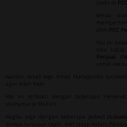
hadir di
PCC
Meski di
memperta
oleh
PCC Po
Hal ini dap
tiba tutu
Penjual El
untuk menu
Namun sekali lagi, Pihak Manajemen berhasil
agar lebih baik.
Hal ini terbukti dengan beberapa Penyewa
usahanya di Mall ini.
Begitu juga dengan beberapa Jadwal (
Schedul
semua tersusun rapih, dan tetap dalam Pelaks