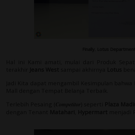
Finally
,
Lotus Department
Hal ini Kami amati, mulai dari Produk Sepa
terakhir
Jeans West
sampai akhirnya
Lotus
bena
Jadi Kita dapat mengambil Kesimpulan bahwa Mal
Mall dengan Tempat Belanja Terbaik.
Terlebih Pesaing (
Competitor
) seperti
Plaza Mad
dengan Tenant
Matahari
,
Hypermart
menjadi P