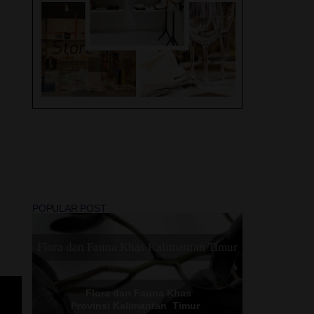
Liburan, 2 Hotel Swiss -
Bel di Solo ini, Mana
layak jadi Rekomendasi
Terbaik Kamu !
Peristiwa Trending Topic
2022
Lovely Travel Umroh
Madinah - Makkah Dan
POPULAR POST
Sebuah Perjalanan Religi
Yang Di Nanti
Flora dan Fauna Khas Kalimantan Timur
Flora dan Fauna Khas
Provinsi Kalimantan Timur