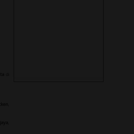
Peristiwa Trending Topic
2020
ta
di
cken
,
jaya
,