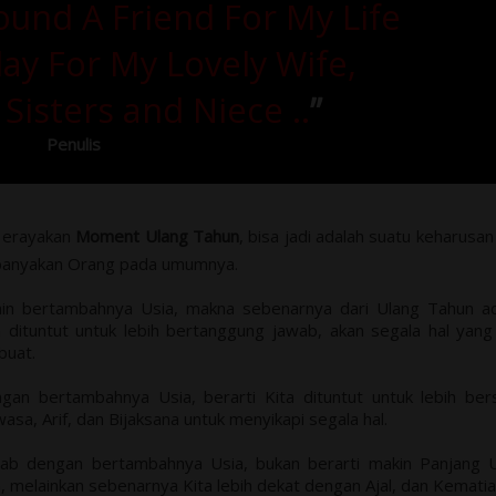
Found A Friend For My Life
ay For My Lovely Wife,
 Sisters and Niece ..
”
Penulis
M
erayakan
Moment Ulang Tahun
, bisa jadi adalah suatu keharusan
anyakan Orang pada umumnya.
ain bertambahnya Usia, makna sebenarnya dari Ulang Tahun a
a dituntut untuk lebih bertanggung jawab, akan segala hal yang
buat.
gan bertambahnya Usia, berarti Kita dituntut untuk lebih ber
asa, Arif, dan Bijaksana untuk menyikapi segala hal.
ab dengan bertambahnya Usia, bukan berarti makin Panjang 
a, melainkan sebenarnya Kita lebih dekat dengan Ajal, dan Kematia