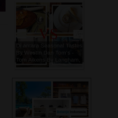
Peristiwa Trending Topic
2024
Di antara Seasonal Tastes
By WestIn Dan Tom’s -
Tom Aikens By Langham,
Mana yang menjadi
Pilihan Breakfast Terbaik
Kamu Saat di Jakarta ?
Peristiwa Trending Topic
2023
Memasuki Musim Puncak