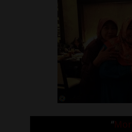
“
Mor