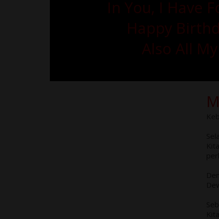
In You, I Have 
Happy Birthd
Also All My
Keb
Sel
Kit
per
Den
Dew
Seb
Kit