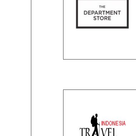
LACOSTE SPORT
LACOSTE S
JACKET - E.1 -
JACKET - E.1 
IDR 650.000,-
IDR 650.000,-
Blog
LACOSTE SPORT
T- SHIRT DIC
SHIRT - E.1 - IDR
RED E.1 -
400.000,-
210.000,-