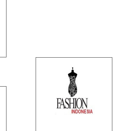
PORT
LACOSTE SPORT
LACOSTE SPORT
-
JACKET - E.1 -
SHIRT - E.1 - IDR
IDR 650.000,-
400.000,-
B
KIES
T- SHIRT DICKIES
LACOSTE SPORT
WHITE E.1 -
SHIRT - E.1 - IDR
o
210.000,-
400.000,-