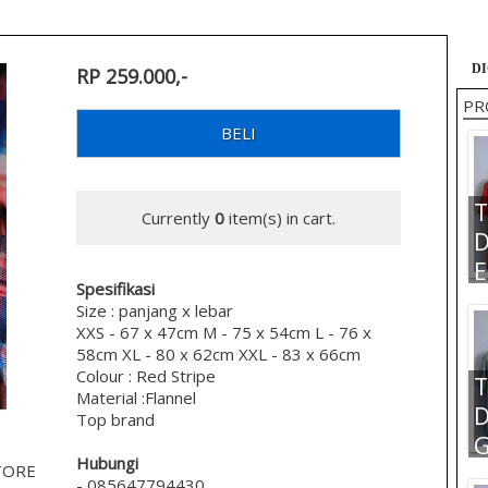
DI
RP 259.000,-
PR
BELI
T
Currently
0
item(s) in cart.
D
E
Spesifikasi
2
Size : panjang x lebar
XXS - 67 x 47cm M - 75 x 54cm L - 76 x
58cm XL - 80 x 62cm XXL - 83 x 66cm
Colour : Red Stripe
T
Material :Flannel
D
Top brand
G
Hubungi
1
TORE
- 085647794430