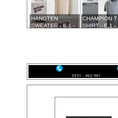
HANGTEN
CHAMPION T 
SWEATER - E.1 -
SHIRT - E.1 -
IDR 210.000,-
230.000,-
LACOSTE SPORT
LACOSTE S
0351 - 462-961
SHIRT - E.1 - IDR
SHIRT - E.1 -
400.000,-
400.000,-