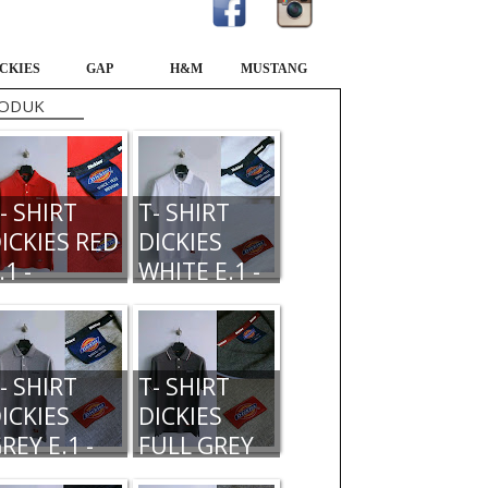
CKIES
GAP
H&M
MUSTANG
ODUK
- SHIRT
T- SHIRT
ICKIES RED
DICKIES
.1 -
WHITE E.1 -
10.000,-
210.000,-
- SHIRT
T- SHIRT
ICKIES
DICKIES
REY E.1 -
FULL GREY
80.000,-
TWO LINE