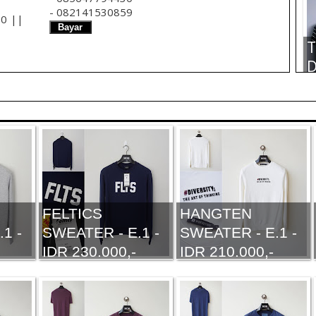
- 082141530859
00 ||
Bayar
T
D
B
S
1
T
D
W
FELTICS
HANGTEN
E
1 -
SWEATER - E.1 -
SWEATER - E.1 -
1
IDR 230.000,-
IDR 210.000,-
T
D
G