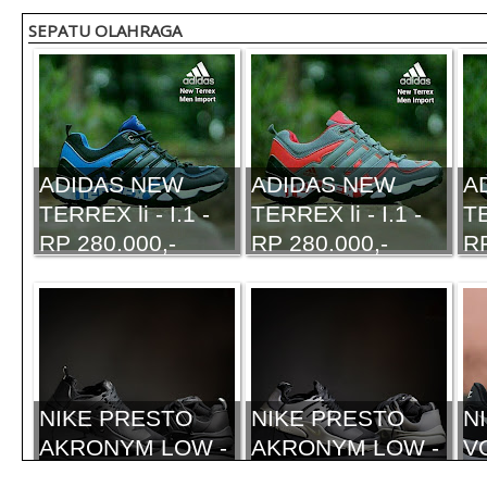
SEPATU OLAHRAGA
ADIDAS NEW
ADIDAS NEW
A
TERREX li - I.1 -
TERREX li - I.1 -
TE
RP 280.000,-
RP 280.000,-
RP
NIKE PRESTO
NIKE PRESTO
N
AKRONYM LOW -
AKRONYM LOW -
V
I.1 - RP. 320.000,-
I.1 - RP. 320.000,-
- 