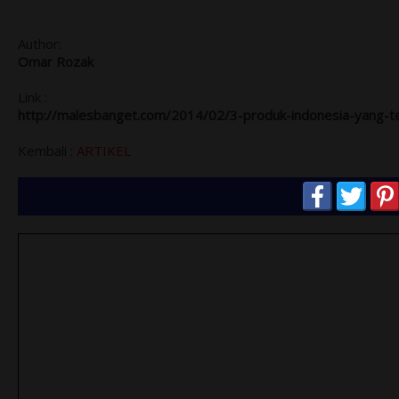
Author:
Omar Rozak
Link :
http://malesbanget.com/2014/02/3-produk-indonesia-yang-ter
Kembali :
ARTIKEL