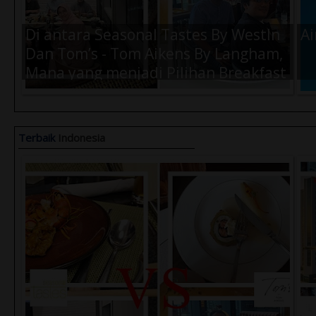
Di antara Seasonal Tastes By WestIn
Ai
Dan Tom’s - Tom Aikens By Langham,
Mana yang menjadi Pilihan Breakfast
Terbaik Kamu Saat di Jakarta ?
Terbaik
Indonesia