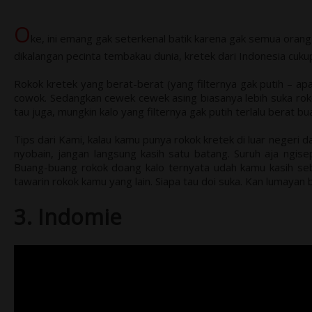
O
ke, ini emang gak seterkenal batik karena gak semua oran
dikalangan pecinta tembakau dunia, kretek dari Indonesia cukup
Rokok kretek yang berat-berat (yang filternya gak putih – apa
cowok. Sedangkan cewek cewek asing biasanya lebih suka roko
tau juga, mungkin kalo yang filternya gak putih terlalu berat b
Tips dari Kami, kalau kamu punya rokok kretek di luar negeri
nyobain, jangan langsung kasih satu batang. Suruh aja ngise
Buang-buang rokok doang kalo ternyata udah kamu kasih seb
tawarin rokok kamu yang lain. Siapa tau doi suka. Kan lumayan b
3. Indomie