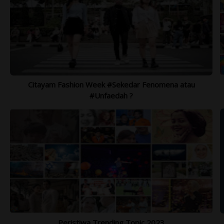
TRIP SEPTEMBER - NOVEMBER 2021
1.
Lihat Lebih Lengkap >>>
Citayam Fashion Week #Sekedar Fenomena atau
#Unfaedah ?
Peristiwa Trending Topic 2023