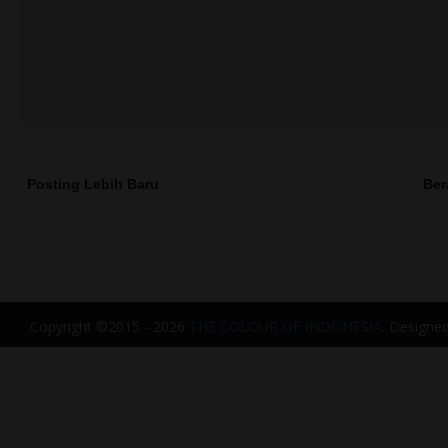
Posting Lebih Baru
Ber
Copyright ©2015 - 2026
THE COLOUR OF INDONESIA.
Designe