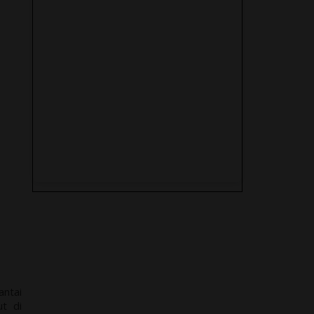
Peristiwa Trending Topic
2020
ntai
t di