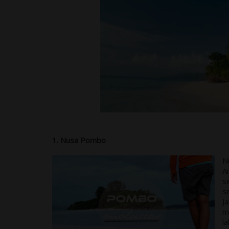
1. Nusa Pombo
N
A
s
s
J
m
l