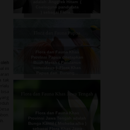
adalah Anggrek Hitam (
Citayam Fashion Week
Coelogyne pandurata
) sebagai Flora...
#Sekedar Fenomena atau
#Unfaedah ?
Flora dan Fauna Papua
Flora dan Fauna Khas
Provinsi Papua ditetapkan
 oleh
Buah Merah ( Pandanus
l ini
conoideus ) Flora Khas
Papua dan Burung...
paran
a tak
Peristiwa Trending Topic
rlalu
2021
 bisa
Flora dan Fauna Khas Jawa Tengah
 yang
eduh
 Desa
Flora dan Fauna Khas
mbon.
Provinsi Jawa Tengah adalah
h.
Bunga Kantil ( Michelia alba )
sebagai Flora Khas Jawa