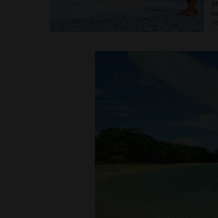
s
m
s