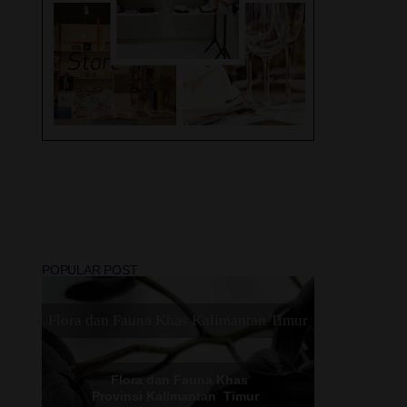
Liburan, 2 Hotel Swiss -
Bel di Solo ini, Mana
layak jadi Rekomendasi
Terbaik Kamu !
Peristiwa Trending Topic
2022
Lovely Travel Umroh
Madinah - Makkah Dan
POPULAR POST
Sebuah Perjalanan Religi
Yang Di Nanti
Flora dan Fauna Khas Kalimantan Timur
Flora dan Fauna Khas
Provinsi Kalimantan Timur