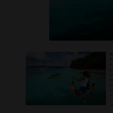
P
P
b
p
p
b
b
b
s
L
U