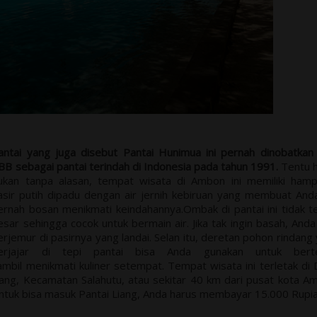
antai yang juga disebut Pantai Hunimua ini pernah dinobatkan
BB sebagai pantai terindah di Indonesia pada tahun 1991.
Tentu ha
ukan tanpa alasan, tempat wisata di Ambon ini memiliki ham
asir putih dipadu dengan air jernih kebiruan yang membuat And
ernah bosan menikmati keindahannya.Ombak di pantai ini tidak te
esar sehingga cocok untuk bermain air. Jika tak ingin basah, Anda
erjemur di pasirnya yang landai. Selan itu, deretan pohon rindang
erjajar di tepi pantai bisa Anda gunakan untuk bert
ambil menikmati kuliner setempat. Tempat wisata ini terletak di
iang, Kecamatan Salahutu, atau sekitar 40 km dari pusat kota A
ntuk bisa masuk Pantai Liang, Anda harus membayar 15.000 Rupia