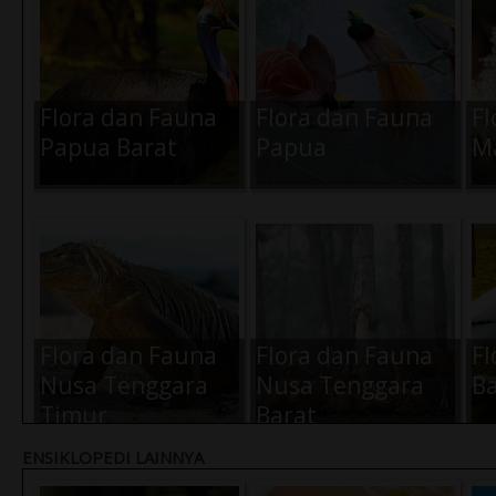
Flora dan Fauna
Flora dan Fauna
Fl
Papua Barat
Papua
M
Flora dan Fauna
Flora dan Fauna
Fl
Nusa Tenggara
Nusa Tenggara
Ba
Timur
Barat
ENSIKLOPEDI LAINNYA