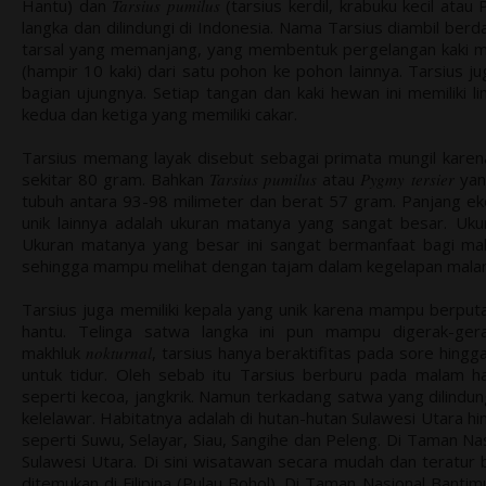
Hantu) dan
Tarsius pumilus
(tarsius kerdil, krabuku kecil ata
langka dan dilindungi di Indonesia. Nama Tarsius diambil berda
tarsal yang memanjang, yang membentuk pergelangan kaki 
(hampir 10 kaki) dari satu pohon ke pohon lainnya. Tarsius ju
bagian ujungnya. Setiap tangan dan kaki hewan ini memiliki lima 
kedua dan ketiga yang memiliki cakar.
Tarsius memang layak disebut sebagai primata mungil karen
sekitar 80 gram. Bahkan
Tarsius pumilus
atau
Pygmy tersier
yang
tubuh antara 93-98 milimeter dan berat 57 gram. Panjang ekorn
unik lainnya adalah ukuran matanya yang sangat besar. Uku
Ukuran matanya yang besar ini sangat bermanfaat bagi makhl
sehingga mampu melihat dengan tajam dalam kegelapan mala
Tarsius juga memiliki kepala yang unik karena mampu berputa
hantu. Telinga satwa langka ini pun mampu digerak-ge
makhluk
nokturnal
, tarsius hanya beraktifitas pada sore hingg
untuk tidur. Oleh sebab itu Tarsius berburu pada malam h
seperti kecoa, jangkrik. Namun terkadang satwa yang dilindung
kelelawar. Habitatnya adalah di hutan-hutan Sulawesi Utara hin
seperti Suwu, Selayar, Siau, Sangihe dan Peleng. Di Taman Na
Sulawesi Utara. Di sini wisatawan secara mudah dan teratur b
ditemukan di Filipina (Pulau Bohol). Di Taman Nasional Bantim