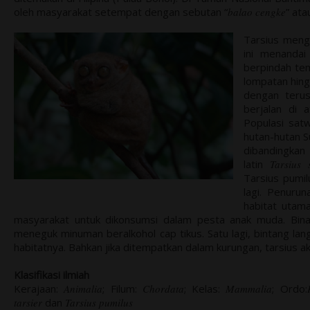
oleh masyarakat setempat dengan sebutan “
balao cengke
” ata
Tarsius meng
ini menandai
berpindah te
lompatan hing
dengan terus
berjalan di 
Populasi satw
hutan-hutan Su
dibandingkan
latin
Tarsius 
Tarsius pumil
lagi. Penurun
habitat utama
masyarakat untuk dikonsumsi dalam pesta anak muda. Binata
meneguk minuman beralkohol cap tikus. Satu lagi, bintang lang
habitatnya. Bahkan jika ditempatkan dalam kurungan, tarsius ak
Klasifikasi ilmiah
Kerajaan:
Animalia
; Filum:
Chordata
; Kelas:
Mammalia
; Ordo:
tarsier
dan
Tarsius pumilus