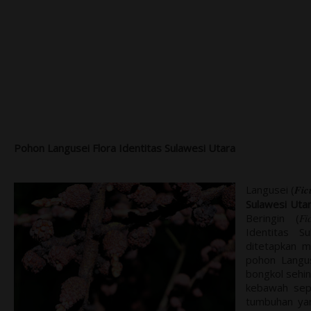
Pohon Langusei Flora Identitas Sulawesi Utara
Langusei (
Fic
Sulawesi Uta
Beringin (
Fi
Identitas S
ditetapkan m
pohon Langus
bongkol sehi
kebawah sep
tumbuhan yan