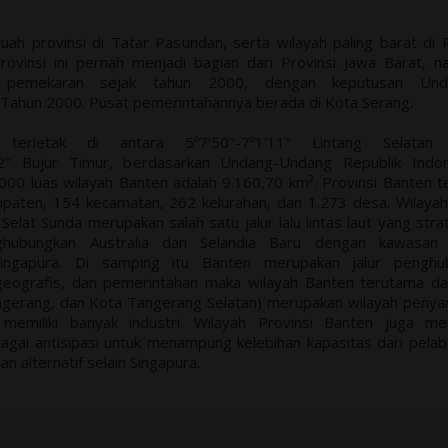
ah provinsi di Tatar Pasundan, serta wilayah paling barat di 
Provinsi ini pernah menjadi bagian dari Provinsi Jawa Barat, 
h pemekaran sejak tahun 2000, dengan keputusan Und
ahun 2000. Pusat pemerintahannya berada di Kota Serang.
 terletak di antara 5º7'50"-7º1'11" Lintang Selatan
12" Bujur Timur, berdasarkan Undang-Undang Republik Indon
0 luas wilayah Banten adalah 9.160,70 km². Provinsi Banten te
upaten, 154 kecamatan, 262 kelurahan, dan 1.273 desa. Wilayah
Selat Sunda merupakan salah satu jalur lalu lintas laut yang stra
ghubungkan Australia dan Selandia Baru dengan kawasan 
Singapura. Di samping itu Banten merupakan jalur penghu
i geografis, dan pemerintahan maka wilayah Banten terutama d
gerang, dan Kota Tangerang Selatan) merupakan wilayah peny
memiliki banyak industri. Wilayah Provinsi Banten juga mem
gai antisipasi untuk menampung kelebihan kapasitas dari pela
an alternatif selain Singapura.