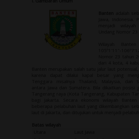
I. Gambaran Umum
Banten
adalah sebu
Jawa, Indonesia. 
menjadi wilaya
Undang Nomor 23 T
Wilayah Banten
105º1'11"-106º7'
Nomor 23 tahun 200
dari 4 kota, 4 kab
Banten merupakan salah satu jalur laut potensial, 
karena dapat dilalui kapal besar yang men
Tenggara misalnya Thailand, Malaysia, dan 
antara Jawa dan Sumatera. Bila dikaitkan posis
Tangerang raya (Kota Tangerang, Kabupaten Tan
bagi Jakarta. Secara ekonomi wilayah Banten 
beberapa pelabuhan laut yang dikembangkan seba
laut di Jakarta, dan ditujukan untuk menjadi pelabuh
Batas wilayah
Utara
Laut Jawa