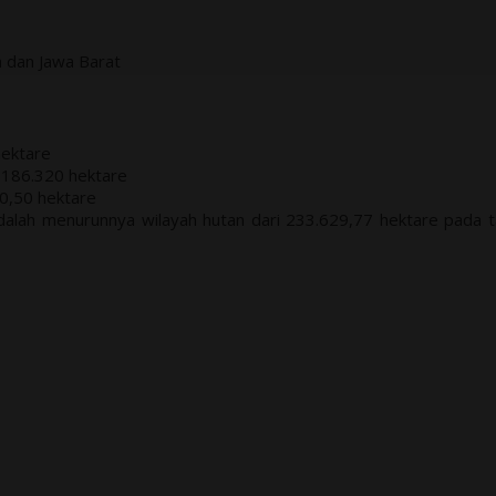
a dan Jawa Barat
hektare
 186.320 hektare
0,50 hektare
adalah menurunnya wilayah hutan dari 233.629,77 hektare pada 