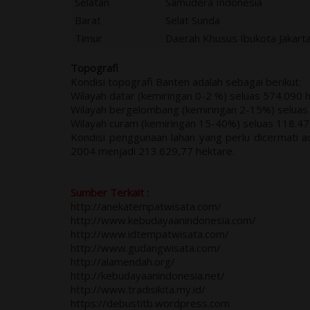
Selatan
Samudera Indonesia
Barat
Selat Sunda
Timur
Daerah Khusus Ibukota Jakart
Topografi
Kondisi topografi Banten adalah sebagai berikut:
Wilayah datar (kemiringan 0-2 %) seluas 574.090 
Wilayah bergelombang (kemiringan 2-15%) seluas
Wilayah curam (kemiringan 15-40%) seluas 118.47
Kondisi penggunaan lahan yang perlu dicermati 
2004 menjadi 213.629,77 hektare.
Sumber Terkait :
http://anekatempatwisata.com/
http://www.kebudayaanindonesia.com/
http://www.idtempatwisata.com/
http://www.gudangwisata.com/
http://alamendah.org/
http://kebudayaanindonesia.net/
http://www.tradisikita.my.id/
https://debustitb.wordpress.com