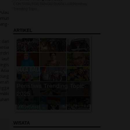
CONTRIBUTOR PANGKI PANGLUARPeristiwa
Trending Topic...
Pulau
namun
P
ang-
ARTIKEL
 dan
esia
rdiri
 laut
tegis
Asia
bung
aerah
Peristiwa Trending Topic
angga
2025
iliki
buhan
P
WISATA