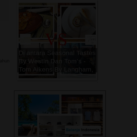
Peristiwa Trending Topic
2024
Di antara Seasonal Tastes
tahun
By WestIn Dan Tom’s -
Tom Aikens By Langham,
Mana yang menjadi
Pilihan Breakfast Terbaik
Kamu Saat di Jakarta ?
Peristiwa Trending Topic
2023
Memasuki Musim Puncak