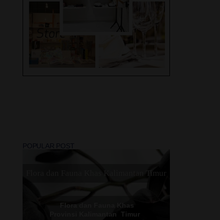
Liburan, 2 Hotel Swiss -
Bel di Solo ini, Mana
layak jadi Rekomendasi
Terbaik Kamu !
Peristiwa Trending Topic
2022
Lovely Travel Umroh
Madinah - Makkah Dan
POPULAR POST
Sebuah Perjalanan Religi
Yang Di Nanti
Flora dan Fauna Khas Kalimantan Timur
Flora dan Fauna Khas
Provinsi Kalimantan Timur